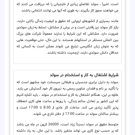
است. اخیراً ، سوئد تقاضای زیادی از خارجیانی را که دریافت می کنند که
می خواهند مجوز کار بگیرند، به طوری که آنها می توانند انتخابی باشند.
مانند بسیاری از کشورهای اروپایی که حقوق و کیفیت زندگی بالایی دارند،
بازار کار سوئد نیز رقابتی است و در برخی از مشاغل، تسلط به زبان سوئدی
ضرورت دارد. مشاغلی که این شرایط را ندارند معمولاً شرکت های بزرگ
بین المللی مستقر در استکهلم هستند. با این حال، حتی موقعیت هایی
که به عنوان زبان انگلیسی تبلیغ می شوند ممکن است به کسانی که
حداقل دانش سوئدی دارند، ارجحیت داشته باشند.
شرایط اشتغال به کار و استخدام در سوئد
سوئد به دلیل برابری جنسیتی و طبقاتی سرسخت خود مشهور است که
با تأکید بر نام و فقدان عناوین رسمی به نیروی کار خود گسترش می یابد.
علاوه بر این، هنگام اشتغال به کار و استخدام در سوئد ، باید اشاره کنیم
که این کشور بر تعادل سالم زندگی، با روزها و ساعت های کاری انعطاف
پذیر تأکید زیادی می کند. ساعات کار عادی از 8:30 تا 17:00 است و
بیشتر ساکنان سوئد در ساعت 17:00 از دفتر خارج می شوند.
متوسط ​​حقوق در سوئد نسبتاً زیاد است، 26000 کرون در ماه می باشد
که بر حسب نوع کاری می تواند متغیر باشد. با این حال، به یاد داشته