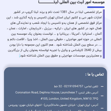
موسسه امور ثبت بین المللی ثبتـــــــــــــــــــــــــــــا
مرکز تخصصی ثبتا در سال 1381 تحت نام و برند ثبتا گروپ در کشور
امارات شهر دبی و کشور ایران استان تهران تاسیس و پایه گذاری شد ، این
مرکز فوق تخصصی از همان بدو تاسیس با ایجاد شعب و نمایندگی های
فعال خود در کشور های ایران ، ترکیه ، برزیل ، اذربایجان ، امارات ، عمان ،
آلمان ، استرالیا ، آمریکا ، بریتانیا و … توانست بعنوان یک موسسه بین
المللی در حوزه امور مهاجرتی ، حقوقی بین الملل ، اخذ ویزا ، اقامت دائم و
…. در سطح بین الملل شناخته شود . هم اکنون این مجموعه با دارا بودن
بیش از 2640 کارشناس و وکیل با تجربه توانسته بعنوان یکی از بزرگترین
و معتبرترین موسسات مهاجرتی و حقوق بین الملل شناخته شود
.
تماس با ما :
تلفن تماس: 02191094757 - 32 خط
آدرس دفتر لندن: 7 Coronation Road, Dephna House, Launchese
#105, London, United Kingdom, NW10 7PQ
آدرس: ایران-تهران - خیابان نلسون ماندلا(جردن) - انتهای خیابان مهری- روبروس