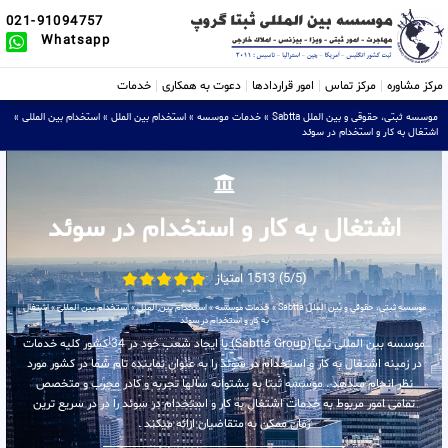
021-91094757
Whatsapp
مرکز مشاوره
مرکز تماس
امور قراردادها
دعوت به همکاری
خدمات
موسسه ثبتی، حقوقی و بین الملل Sabtta
»
خدمات موسسه
»
استخدام بین الملل
»
استخدام بین المللی
»
اشتغال به کار و استخدام در سوئد
اشتغال به کار و استخدام در سوئد
(5/5) 1513 امتیاز
موسسه ثبتی، حقوقی و بین الملل Sabtta
»
خدمات موسسه
»
استخدام بین الملل
»
استخدام بین المللی
»
اشتغال
به کار و استخدام در سوئد
موسسه بین المللی ثبتا (Sabtta Group) با ایجاد شعب خود در 34 کشور کلیه خدمات
در زمینه اشتغال به کار و استخدام در سوئد را به عنوان نماینده تام شما در کشور مورد
نظر انجام میدهد . موسسه ثبتا به پشتوانه سالها تجربه و کادر مجرب و متخصص
تمامی امور مربوط به خدمات اشتغال به کار و استخدام در سوئد را در در سریع ترین
زمان ممکن به متقاضیان ارائه میکند .