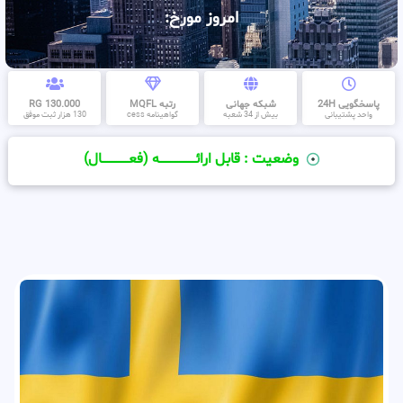
امروز مورخ:
پاسخگویی 24H
شبکه جهانی
رتبه MQFL
130.000 RG
واحد پشتیبانی
بیش از 34 شعبه
گواهینامه cess
130 هزار ثبت موفق
وضعیت : قابل ارائــــــــــــــــــــه (فعـــــــــــــــال)