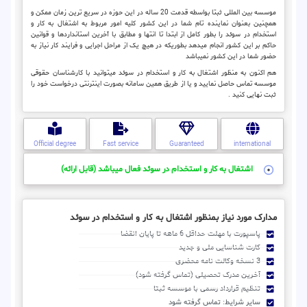
موسسه بین المللی ثبتا بواسطه قدمت 20 ساله در این حوزه در سریع ترین زمان ممکن و
همچنین بعنوان نماینده تام شما در این کشور کلیه امور مربوط به اشتغال به کار و
استخدام در سوئد را بطور کامل از ابتدا تا انتها و مطابق با آخرین استانداردها و قوانین
حاکم بر این کشور انجام میدهد بطوریکه در هیچ یک از مراحل اجرایی و فرایند کار نیاز به
حضور شما در این کشور نمیباشد
هم اکنون به منظور اشتغال به کار و استخدام در سوئد میتوانید با کارشناسان حقوقی
موسسه تماس حاصل نمایید و یا از طریق همین سامانه بصورت اینترنتی درخواست خود را
ثبت نهایی کنید .
Official degree
Fast service
Guaranteed
international
اشتغال به کار و استخدام در سوئد فعال میباشد (قابل ارائه)
مدارک مورد نیاز بمنظور اشتغال به کار و استخدام در سوئد
پاسپورت با مهلت حداقل 6 ماهه تا پایان انقضا
کارت شناسایی ملی و جدید
3 نسخه وکالت نامه محضری
آخرین مدرک تحصیلی (تماس گرفته شود)
تنظیم قرارداد رسمی با موسسه ثبتا
سایر شرایط: تماس گرفته شود