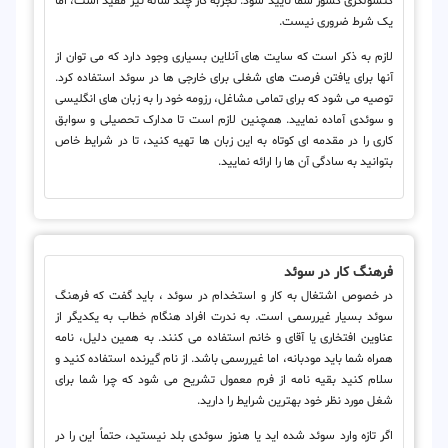
کنسولگری کشور شما تأیید شود. تجربه کار چند ساله نیز مفید است، اما
یک شرط ضروری نیست.
لازم به ذکر است که سایت های آنلاین بسیاری وجود دارد که می توان از
آنها برای یافتن فرصت های شغلی برای خارجی ها در سوئد استفاده کرد.
توصیه می شود که برای تمامی مشاغل، رزومه خود را به زبان های انگلیسی
و سوئدی آماده نمایید. همچنین لازم است تا مدارک تحصیلی و سوابق
کاری را در مقدمه ای کوتاه به این زبان ها تهیه کنید، تا در شرایط خاص
بتوانید به سادگی آن ها را ارائه نمایید.
فرهنگ کار در سوئد
در خصوص اشتغال به کار و استخدام در سوئد ، باید گفت که فرهنگ
سوئد بسیار غیررسمی است. به ندرت افراد هنگام خطاب به یکدیگر از
عناوین افتخاری یا آقای و خانم استفاده می کنند. به همین دلیل، نامه
همراه شما باید مودبانه، اما غیررسمی باشد. از نام گیرنده استفاده کنید و
سلام کنید بقیه نامه از فرم معمول تشریح می شود که چرا شما برای
شغل مورد نظر خود بهترین شرایط را دارید.
اگر تازه وارد سوئد شده اید یا هنوز سوئدی بلد نیستید، حتماً این را در