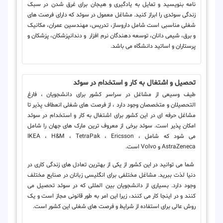
نامه بنویسید و تمایل به یادگیری و هیجان برای غرق شدن در سبک
زندگی سوئدی را ابراز کنید. مشاغل معمول در سوئد که دارای فرصت های
شغلی مناسبی است شامل داروساز، تدریس، مهندسین عمران، مکانیک
و برق، شیمی دانان، توسعه دهندگان نرم افزار و دندانپزشکان، پزشکان و
پرستاران و اساتید دانشگاه می باشد.
تحصیل و اشتغال به کار و استخدام در سوئد
طیف وسیعی از مشاغل در سراسر کشور برای دانشجویان ، فارغ
التحصیلان و متخصصان وجود دارد ، از فرصت های شغلی انعطاف پذیر تا
مشاغل حرفه ای در این کشور برای اشتغال به کار و استخدام در سوئد
امکان پذیر است. سوئد برخی از معروف ترین مارک های جهان را شامل
می شود که شامل IKEA ، H&M ، TetraPak ، Ericsson ،
AstraZeneca و Volvo است.
شما می توانید در این کشور از یکی از بهترین تعادل های زندگی کاری در
دنیا لذت ببرید. مشاغل مختلفی برای انگلیسی زبانان در صنایع مختلف
وجود دارد. بسیاری از دانشجویان بین المللی که در سوئد تحصیل می
کنند و در اینجا کار می کنند، زیرا این امر به طور قانونی مجاز است و یک
روش عالی برای استفاده از شرایط و فرصت های شغلی این کشور است.