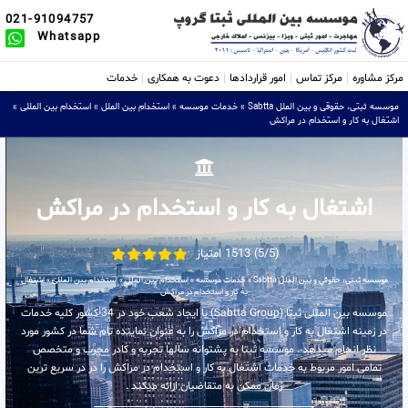
021-91094757
Whatsapp
مرکز مشاوره
مرکز تماس
امور قراردادها
دعوت به همکاری
خدمات
موسسه ثبتی، حقوقی و بین الملل Sabtta
»
خدمات موسسه
»
استخدام بین الملل
»
استخدام بین المللی
»
اشتغال به کار و استخدام در مراکش
اشتغال به کار و استخدام در مراکش
(5/5) 1513 امتیاز
موسسه ثبتی، حقوقی و بین الملل Sabtta
»
خدمات موسسه
»
استخدام بین الملل
»
استخدام بین المللی
»
اشتغال
به کار و استخدام در مراکش
موسسه بین المللی ثبتا (Sabtta Group) با ایجاد شعب خود در 34 کشور کلیه خدمات
در زمینه اشتغال به کار و استخدام در مراکش را به عنوان نماینده تام شما در کشور مورد
نظر انجام میدهد . موسسه ثبتا به پشتوانه سالها تجربه و کادر مجرب و متخصص
تمامی امور مربوط به خدمات اشتغال به کار و استخدام در مراکش را در در سریع ترین
زمان ممکن به متقاضیان ارائه میکند .