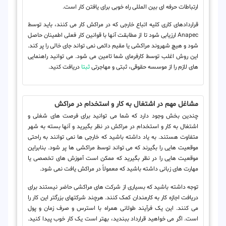
ارتباطات حرفه ای بین المللی راه خوبی برای یافتن کار است.
قراردادهای کاری کلیه اتباع خارجی که در مراکش کار می کنند، باید توسط
Anapec ارزیابی شود تا از مطابقت آنها با قوانین کار فعلی اطمینان حاصل
شود و هیچ شهروند مراکشی یا مقیم دائمی نمی تواند جای خالی را پر کند.
این روش اغلب توسط کارفرمای شما تامین می شود. می توانید راهنمایی
های لازم را از موسسه حقوقی، ثبتی و مهاجرتی
ثبتا
دریافت کنید.
مشاغل مهم در اشتغال به کار و استخدام در مراکش
چندین بخش وجود دارد که شما می توانید برای فرصت های شغلی و
اشتغال به کار و استخدام در مراکش در نظر بگیرید و آنها بسته به شهر
متفاوت هستند. به یاد داشته باشید که خارجی ها نمی توانند به راحتی
موقعیت هایی را بگیرند که می تواند توسط مراکشی ها پر شود. بنابراین
موقعیت هایی را در نظر بگیرید که ممکن است آموزش های تخصصی یا
مهارت های زبانی داشته باشید که معمولاً در مراکش یافت نمی شود.
توجه داشته باشید که بسیاری از شرکت های مراکشی حاضر نیستند برای
دریافت اجازه کار به کارمندان کمک کنند. هرچند شرکتهای بزرگتر این کار را
می کنند. این یک فرآیند طولانی همراه با استرس و صرف زمان و پول
است. اگر می خواهید قرارداد ببندید، بهتر است یک کار خوب پیدا کنید.