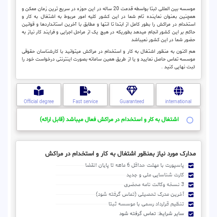
موسسه بین المللی ثبتا بواسطه قدمت 20 ساله در این حوزه در سریع ترین زمان ممکن و
همچنین بعنوان نماینده تام شما در این کشور کلیه امور مربوط به اشتغال به کار و
استخدام در مراکش را بطور کامل از ابتدا تا انتها و مطابق با آخرین استانداردها و قوانین
حاکم بر این کشور انجام میدهد بطوریکه در هیچ یک از مراحل اجرایی و فرایند کار نیاز به
حضور شما در این کشور نمیباشد
هم اکنون به منظور اشتغال به کار و استخدام در مراکش میتوانید با کارشناسان حقوقی
موسسه تماس حاصل نمایید و یا از طریق همین سامانه بصورت اینترنتی درخواست خود را
ثبت نهایی کنید .
Official degree
Fast service
Guaranteed
international
اشتغال به کار و استخدام در مراکش فعال میباشد (قابل ارائه)
مدارک مورد نیاز بمنظور اشتغال به کار و استخدام در مراکش
پاسپورت با مهلت حداقل 6 ماهه تا پایان انقضا
کارت شناسایی ملی و جدید
3 نسخه وکالت نامه محضری
آخرین مدرک تحصیلی (تماس گرفته شود)
تنظیم قرارداد رسمی با موسسه ثبتا
سایر شرایط: تماس گرفته شود