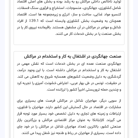
تولید ناخالص داخلی مراکش رو به رشد بوده و بخش های اصلی اقتصاد
شامل کشاورزی، جهانگردی، منسوجات، استخراج و فرآوری سنگ فسفات،
کنسرو مواد غذایی، ساخت و ساز، انرژی و زیرمجموعه ها است. اقتصاد
همچنان به وضعیت بخش کشاورزی وابسته است که 39.1٪ از افراد
شاغل و مهاجر در مراکش در آن مشغول هستند. باقیمانده نیروی کار یا در
بخش صنعت یا در بخش خدمات کار می کنند.
صنعت جهانگردی در اشتغال به کار و استخدام در مراکش
جهانگردی صنعت عمده ای در بخش خدمات است که نقش مهمی در
اشتغال به کار و استخدام در مراکش داشته است. با این وجود درآمد،
گردشگری به دلیل وضعیت کشورهای همسایه شروع به کاهش می کند.
در حقیقت، تونس در طی بهار عربی، اعتراض خشونت آمیزی را تجربه کرد
و چندین حمله تروریستی اخیراً کشور را لرزانده است.
از سویی دیگر، مهاجران شاغل در مراکش فرصت های بسیاری برای
مشارکت در اقتصاد در حال گسترش این کشور دارند. مهاجران با فناوری،
ارتباطات و زمینه های تجاری به دلیل تخصص خود بسیار مورد توجه قرار
می گیرند. کازابلانکا به عنوان مرکز اقتصادی مراکش و بزرگترین بازار
صنعتی کشور، بالاترین تعداد مهاجران شاغل در مراکش را در خود جای
داده است. بسیاری از مهاجران در رباط و طنجه نیز شغل پیدا می کنند.