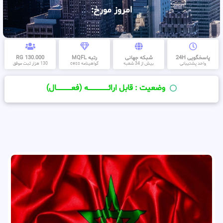
امروز مورخ:
پاسخگویی 24H
شبکه جهانی
رتبه MQFL
130.000 RG
واحد پشتیبانی
بیش از 34 شعبه
گواهینامه cess
130 هزار ثبت موفق
وضعیت : قابل ارائــــــــــــــــــــه (فعـــــــــــــــال)