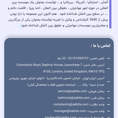
آلمان ، استرالیا ، آمریکا ، بریتانیا و … توانست بعنوان یک موسسه بین
المللی در حوزه امور مهاجرتی ، حقوقی بین الملل ، اخذ ویزا ، اقامت دائم و
…. در سطح بین الملل شناخته شود . هم اکنون این مجموعه با دارا بودن
بیش از 2640 کارشناس و وکیل با تجربه توانسته بعنوان یکی از بزرگترین
و معتبرترین موسسات مهاجرتی و حقوق بین الملل شناخته شود
.
تماس با ما :
تلفن تماس: 02191094757 - 32 خط
آدرس دفتر لندن: 7 Coronation Road, Dephna House, Launchese
#105, London, United Kingdom, NW10 7PQ
آدرس: ایران-تهران - خیابان نلسون ماندلا(جردن) - انتهای خیابان مهری- روبروس
صدا و سیما - پلاک ...... (مراجعه حضوری فقط با هماهنگی قبلی)
بخش فروش: service@sabtta.com
بخش فنی: technical@sabtta.com
واحد نظارت: complaints@sabtta.com
واحد مدیریت: manager@sabtta.com
واحدتحقیق و توسعه : backend@sabtta.com