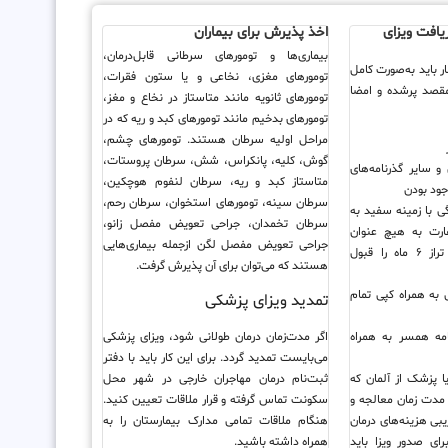
ریافت ویزای
اخذ پذیرش برای بیماران
بیماری‌ها و تومورهای سرطانی قابل‌درمان،
ار باید به‌صورت کامل
تومورهای مغزی، نخاعی و یا ستون فقرات،
مقصد پرشده و امضا
تومورهای ثانویه مانند متاستاز در نخاع و مغز،
تومورهای بدخیم مانند تومورهای کبد و ریه که در
مراحل اولیه سرطان هستند. تومورهای چشم،
گوش، کلیه، پانکراس، شش، سرطان پروستات،
 و سایر گذرنامه‌های
متاستاز کبد و ریه، سرطان لنفوم هوچکین،
جود بودن
سرطان سینه، تومورهای استخوان، سرطان رحم،
با زمینه سفید به
سرطان تخمدان، جراحی تعویض مفصل زانو،
۴ x ٣ سفارت به هیچ عنوان
جراحی تعویض مفصل لگن ازجمله بیماری‌هایی
عکس‌های قدیمی تراز ۶ ماه را قبول
هستند که می‌توان برای آن پذیرش گرفت.
به همراه کپی تمام
تمدید ویزای پزشکی
مه همسر به همراه
اگر مدت‌زمان درمان طولانی شود، ویزای پزشکی
می‌بایست تمدید گردد. برای این کار باید با دفتر
یا پزشک از آلمان که
ثبت‌نام درمان مهاجران خارجی در شهر محل
 مدت زمان معالجه و
سکونت تماس گرفته و قرار ملاقات تعیین کنید.
یبی هزینه‌های درمان
هنگام ملاقات تمامی مدارک بیمارستان را به
ای صدور ویزا باید
همراه داشته باشید.