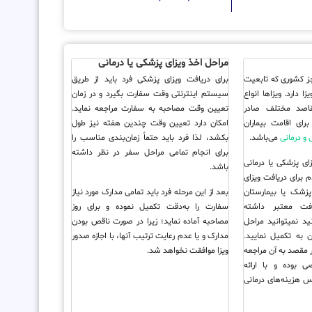
ویزای پزشکی یا درمانی
مراحل اخذ ویزای پزشکی یا درمانی
مراحل اخذ ویزای پزشکی یا درمانی
بهترین کشورها برای اعزام بیماران
جز کشوری که تابعیت
برای دریافت ویزای پزشکی فرد باید از طریق
زا دارد. ویزاها انواع
سیستم اینترنتی وقت سفارت بگیرد و در زمان
زمان و هزینه صدور ویزای پزشکی
قاصد مختلف صادر
تعیین وقت مصاحبه به سفارت مراجعه نماید.
برای اقامت بیماران
امکان دارد تعیین وقت چندین هفته نیز طول
یا درمانی
 و درمانی
می‌باشد.
بکشد، لذا فرد باید حتماً زمان‌بندی مناسب را
مدارک مورد نیاز برای دریافت ویزای
برای انجام تمامی مراحل سفر در نظر داشته
زای پزشکی یا درمانی
باشد.
درمانی
م برای دریافت ویزای
زشک یا بیمارستان
بعد از این مرحله فرد باید تمامی مدارک مورد نیاز
اخذ پذیرش برای بیماران
فت معتبر داشته
سفارت را به‌دقت تکمیل نموده و برای روز
د نمیتوانید مراحل
مصاحبه آماده نماید؛ زیرا در صورت ناقص بودن
آخرین خبرها:
 به تکمیل نمایید.
مدارک و یا عدم رعایت ترتیب آنها، با اجازه صدور
ر مقصد به آن مراجعه
ویزا موافقت نخواهد شد.
 بوده و با ارائه
س هزینه‌های درمانی