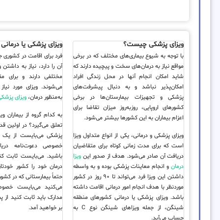
ویزای پزشکی چیست؟
ویزای پزشکی یا درمانی
با توجه به شیوع بیماری‌های مختلف که در برخی
فرد برای اقامت در کشوری 
مواقع نیاز به درمان‌های سخت و پیچیده دارند که
آن را دارد، نیاز به داشتن وی
شاید امکان انجام آنها در محل زندگی افراد
مختلفی دارند و برای م
امکان‌پذیر نباشد و به دنبال پیشرفت‌های
می‌شوند. ویزای مورد نیاز 
پزشکی و تجهیزات بیمارستان‌ها در برخی
به‌منظور درمان،
ویزای پزشکی
کشورهای اروپایی، روزبه‌روز میزان تقاضا برای
به کدام گروه از بیماران وی
اعزام بیماران به این کشورها بیشتر می‌شود.
تعلق می‌گیرد؟ در اولین قد
ویزای پزشکی و درمانی، یکی از انواع متداول ویزا
پزشکی می‌بایست از یک پ
است که برای مدت زمانی کوتاه برای متقاضیان
خصوصی دعوت‌نامه دریا
دریافت آن صادر می‌شود. هدف از صدور این
ویزا
باشید. می‌بایست ثابت کنی
درمان
و انجام معاینات پزشکی بوده و به واسطه
درمان خود را کشور خودتان
داشتن این ویزا فرد می‌تواند تا ۹۰ روز در کشور
حتماً بیمارستانی که در کشو
موردنظر با هدف انجام امور درمانی اقامت داشته
می‌کنید می‌بایست خصوصی
باشد. ویزای پزشکی یا درمانی کشورهای منطقه
مدارک باید ثابت کنید از پ
شینگن، از جمله ویزاهای شینگن نوع C به
بر خواهید آمد.
حساب می‌آید.