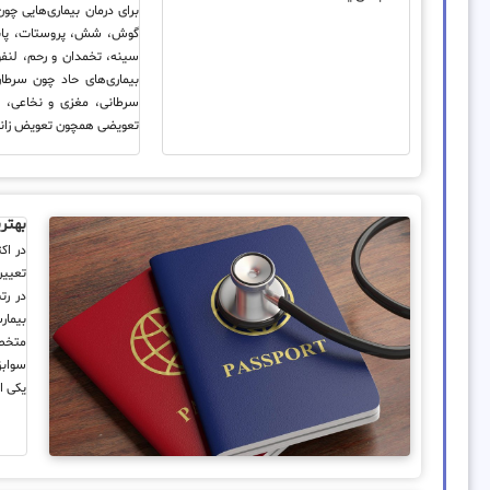
برای درمان بیماری‌هایی چو
گوش، شش، پروستات، پان
سینه، تخمدان و رحم، لنفو
بیماری‌های حاد چون سرطان
سرطانی، مغزی و نخاعی، ج
تعویضی همچون تعویض زانو
بهتری
در اک
تعیین
در رت
بیمار
متخصص
سوابق
یکی ا