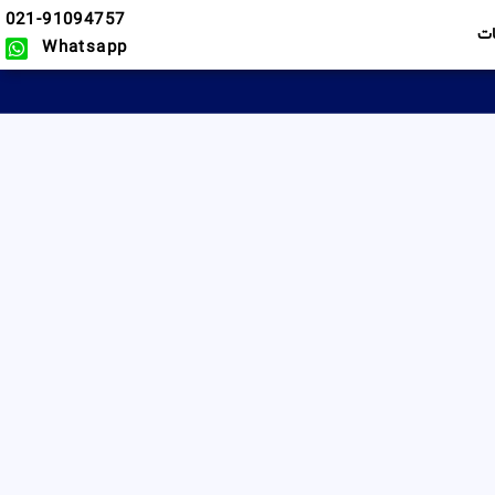
021-91094757
ت
Whatsapp