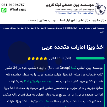
021-91094757
Whatsapp
مرکز مشاوره
مرکز تماس
امور قراردادها
دعوت به همکاری
خدمات
موسسه ثبتی، حقوقی و بین الملل Sabtta
»
خدمات موسسه
»
اخذ ویزا
»
اخذ ویزا
»
اخذ ویزا امارات متحده
عربی
اخذ ویزا امارات متحده عربی
(5/5) 1513 امتیاز
موسسه بین المللی
ثبتا
(Sabtta Group) با ایجاد شعب خود در 34 کشور
کلیه خدمات در زمینه اخذ ویزا امارات متحده عربی را به عنوان نماینده تام
شما در کشور مورد نظر انجام میدهد .
موسسه مهاجرتی ثبتا
به پشتوانه
سالها تجربه و کادر مجرب و متخصص تمامی امور مربوط به خدمات اخذ ویزا
امارات متحده عربی را در در سریع ترین زمان ممکن به متقاضیان ارائه میکند
. بمنظور کسب اطلاعات بیشتر و مطالعه
مقالات
مرتبط با اخذ ویزا امارات