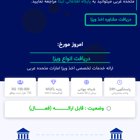
متحده عربی میتوانید به
پایگاه اطلاعاتی ثبتا
مراجعه نمایید.
دریافت مشاوره اخذ ویزا
امروز مورخ:
دریافت انواع ویزا
ارائه خدمات تخصصی اخذ ویزا امارات متحده عربی
پاسخگویی 24H
شبکه جهانی
رتبه MQFL
130.000 RG
واحد پشتیبانی
بیش از 34 شعبه
گواهینامه cess
130 هزار ثبت موفق
وضعیت : قابل ارائــــــــــــــــــــه (فعـــــــــــــــال)