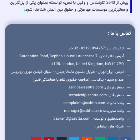
بیش از 2640 کارشناس و وکیل با تجربه توانسته بعنوان یکی از بزرگترین
و معتبرترین موسسات مهاجرتی و حقوق بین الملل شناخته شود
.
تماس با ما :
تلفن تماس: 02191094757 - 32 خط
آدرس دفتر لندن: 7 Coronation Road, Dephna House, Launchese
#105, London, United Kingdom, NW10 7PQ
آدرس: ایران-تهران - خیابان نلسون ماندلا(جردن) - انتهای خیابان مهری- روبروس
صدا و سیما - پلاک ...... (مراجعه حضوری فقط با هماهنگی قبلی)
بخش فروش: service@sabtta.com
بخش فنی: technical@sabtta.com
واحد نظارت: complaints@sabtta.com
واحد مدیریت: manager@sabtta.com
واحدتحقیق و توسعه : backend@sabtta.com
شبکه های اجتماعی: