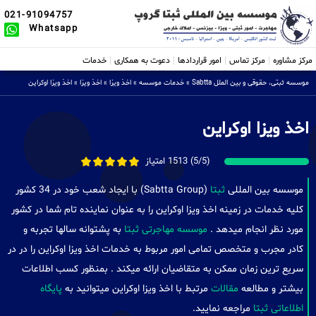
021-91094757
Whatsapp
مرکز مشاوره
مرکز تماس
امور قراردادها
دعوت به همکاری
خدمات
موسسه ثبتی، حقوقی و بین الملل Sabtta
»
خدمات موسسه
»
اخذ ویزا
»
اخذ ویزا
»
اخذ ویزا اوکراین
اخذ ویزا اوکراین
(5/5) 1513 امتیاز
موسسه بین المللی
ثبتا
(Sabtta Group) با ایجاد شعب خود در 34 کشور
کلیه خدمات در زمینه اخذ ویزا اوکراین را به عنوان نماینده تام شما در کشور
مورد نظر انجام میدهد .
موسسه مهاجرتی ثبتا
به پشتوانه سالها تجربه و
کادر مجرب و متخصص تمامی امور مربوط به خدمات اخذ ویزا اوکراین را در در
سریع ترین زمان ممکن به متقاضیان ارائه میکند . بمنظور کسب اطلاعات
بیشتر و مطالعه
مقالات
مرتبط با اخذ ویزا اوکراین میتوانید به
پایگاه
اطلاعاتی ثبتا
مراجعه نمایید.