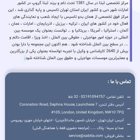
مرکز تخصصی ثبتا در سال 1381 تحت نام و برند ثبتا گروپ در کشور
امارات شهر دبی و کشور ایران استان تهران تاسیس و پایه گذاری شد ، این
مرکز فوق تخصصی از همان بدو تاسیس با ایجاد شعب و نمایندگی های
فعال خود در کشور های ایران ، ترکیه ، برزیل ، اذربایجان ، امارات ، عمان ،
آلمان ، استرالیا ، آمریکا ، بریتانیا و … توانست بعنوان یک موسسه بین
المللی در حوزه امور مهاجرتی ، حقوقی بین الملل ، اخذ ویزا ، اقامت دائم و
…. در سطح بین الملل شناخته شود . هم اکنون این مجموعه با دارا بودن
بیش از 2640 کارشناس و وکیل با تجربه توانسته بعنوان یکی از بزرگترین
و معتبرترین موسسات مهاجرتی و حقوق بین الملل شناخته شود
.
تماس با ما :
تلفن تماس: 02191094757 - 32 خط
آدرس دفتر لندن: 7 Coronation Road, Dephna House, Launchese
#105, London, United Kingdom, NW10 7PQ
آدرس: ایران-تهران - خیابان نلسون ماندلا(جردن) - انتهای خیابان مهری- روبروس
صدا و سیما - پلاک ...... (مراجعه حضوری فقط با هماهنگی قبلی)
بخش فروش: service@sabtta.com