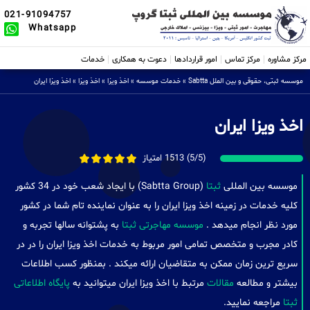
021-91094757
Whatsapp
مرکز مشاوره
مرکز تماس
امور قراردادها
دعوت به همکاری
خدمات
موسسه ثبتی، حقوقی و بین الملل Sabtta
»
خدمات موسسه
»
اخذ ویزا
»
اخذ ویزا
»
اخذ ویزا ایران
اخذ ویزا ایران
(5/5) 1513 امتیاز
موسسه بین المللی
ثبتا
(Sabtta Group) با ایجاد شعب خود در 34 کشور
کلیه خدمات در زمینه اخذ ویزا ایران را به عنوان نماینده تام شما در کشور
مورد نظر انجام میدهد .
موسسه مهاجرتی ثبتا
به پشتوانه سالها تجربه و
کادر مجرب و متخصص تمامی امور مربوط به خدمات اخذ ویزا ایران را در در
سریع ترین زمان ممکن به متقاضیان ارائه میکند . بمنظور کسب اطلاعات
بیشتر و مطالعه
مقالات
مرتبط با اخذ ویزا ایران میتوانید به
پایگاه اطلاعاتی
ثبتا
مراجعه نمایید.