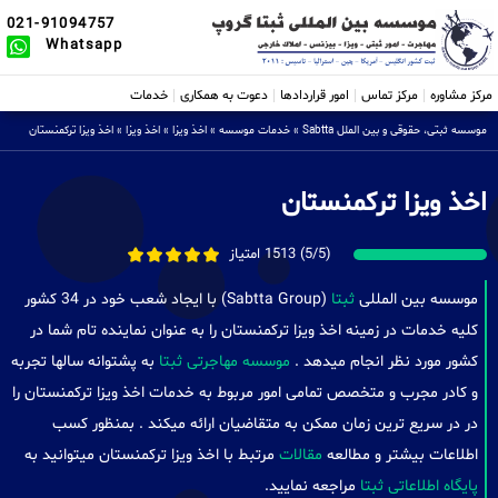
021-91094757
Whatsapp
مرکز مشاوره
مرکز تماس
امور قراردادها
دعوت به همکاری
خدمات
موسسه ثبتی، حقوقی و بین الملل Sabtta
»
خدمات موسسه
»
اخذ ویزا
»
اخذ ویزا
»
اخذ ویزا ترکمنستان
اخذ ویزا ترکمنستان
(5/5) 1513 امتیاز
موسسه بین المللی
ثبتا
(Sabtta Group) با ایجاد شعب خود در 34 کشور
کلیه خدمات در زمینه اخذ ویزا ترکمنستان را به عنوان نماینده تام شما در
کشور مورد نظر انجام میدهد .
موسسه مهاجرتی ثبتا
به پشتوانه سالها تجربه
و کادر مجرب و متخصص تمامی امور مربوط به خدمات اخذ ویزا ترکمنستان را
در در سریع ترین زمان ممکن به متقاضیان ارائه میکند . بمنظور کسب
اطلاعات بیشتر و مطالعه
مقالات
مرتبط با اخذ ویزا ترکمنستان میتوانید به
پایگاه اطلاعاتی ثبتا
مراجعه نمایید.