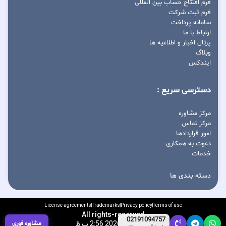
فرم افتتاح حساب بین المللی
فرم ثبت شرکت
سامانه پرداخت
ارتباط با ما
پرتال اخبار و اطلاعیه ها
وبلاگ
ایندکس
دسترسی سریع :
مرکز مشاوره
مرکز تماس
امور قراردادها
دعوت به همکاری
خدمات
دسته بندی ها
License agreements
Trademarks
Privacy policy
Terms of use
All rights-reserved
02191094757
مشاوره فوری
آگوست 6, 2026 2:56 ب.ظ