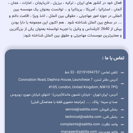
فعال خود در کشور های ایران ، ترکیه ، برزیل ، اذربایجان ، امارات ، عمان ،
آلمان ، استرالیا ، آمریکا ، بریتانیا و … توانست بعنوان یک موسسه بین
المللی در حوزه امور مهاجرتی ، حقوقی بین الملل ، اخذ ویزا ، اقامت دائم و
…. در سطح بین الملل شناخته شود . هم اکنون این مجموعه با دارا بودن
بیش از 2640 کارشناس و وکیل با تجربه توانسته بعنوان یکی از بزرگترین
و معتبرترین موسسات مهاجرتی و حقوق بین الملل شناخته شود
.
تماس با ما :
تلفن تماس: 02191094757 - 32 خط
آدرس دفتر لندن: 7 Coronation Road, Dephna House, Launchese
#105, London, United Kingdom, NW10 7PQ
آدرس: ایران-تهران - خیابان نلسون ماندلا(جردن) - انتهای خیابان مهری- روبروس
صدا و سیما - پلاک ...... (مراجعه حضوری فقط با هماهنگی قبلی)
بخش فروش: service@sabtta.com
بخش فنی: technical@sabtta.com
واحد نظارت: complaints@sabtta.com
واحد مدیریت: manager@sabtta.com