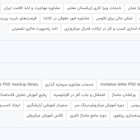
ا عمان
خدمات ویزا کاری ازبکستان معتبر
مشاوره مهاجرت و اخذ اقامت ایران
تمکن مالی برای لائوس
مشاوره امور حقوقی در کانادا
فرصت‌های خرید بیزین
ه اندازی کسب و کار در ایالات فدرال میکرونزی
اخذ پاسپورت مالزی تضمینی
Invitation letter PSD 
خدمات مشاوره سرمایه گذاری
ve PSD mockup library
ورکشاپ ماساژ
اشتغال و جاب آفر در اقیانوسیه
پکیج آموزش تحلیل فاندامنت
عروس
دوره آموزش میکروبلیدینگ سر
سمینار آموزشی آرایشگری
ایجاد کسب‌وک
نه‌سازی پرتفوی
دوره جامع ماساژ لاغری
کلاس آموزش میکروفی