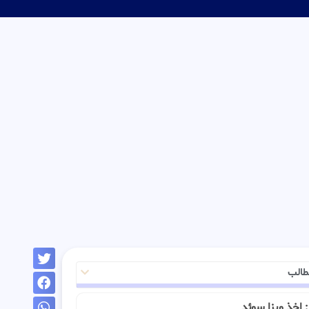
طالب
ـ : اخذ ویزا سوئد