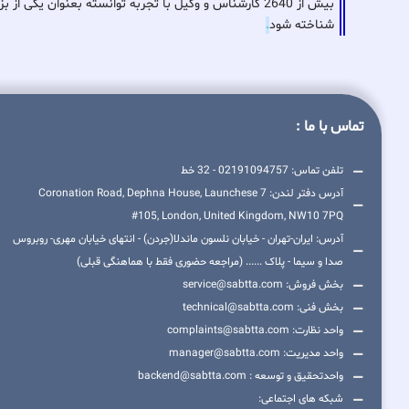
بیش از 2640 کارشناس و وکیل با تجربه توانسته بعنوان ی
شناخته شود
.
تماس با ما :
تلفن تماس: 02191094757 - 32 خط
آدرس دفتر لندن: 7 Coronation Road, Dephna House, Launchese
#105, London, United Kingdom, NW10 7PQ
آدرس: ایران-تهران - خیابان نلسون ماندلا(جردن) - انتهای خیابان مهری- روبروس
صدا و سیما - پلاک ...... (مراجعه حضوری فقط با هماهنگی قبلی)
بخش فروش: service@sabtta.com
بخش فنی: technical@sabtta.com
واحد نظارت: complaints@sabtta.com
واحد مدیریت: manager@sabtta.com
واحدتحقیق و توسعه : backend@sabtta.com
شبکه های اجتماعی: