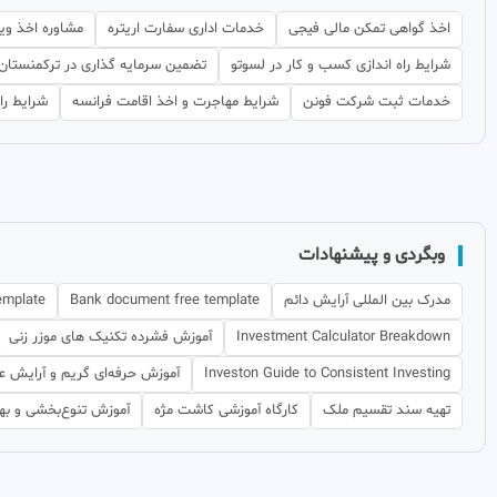
اخذ گواهی تمکن مالی فیجی
خدمات اداری سفارت اریتره
مشاوره اخذ ویز
شرایط راه اندازی کسب و کار در لسوتو
تضمین سرمایه گذاری در ترکمنستان
خدمات ثبت شرکت فونن
شرایط مهاجرت و اخذ اقامت فرانسه
شرایط را
وبگردی و پیشنهادات
مدرک بین المللی آرایش دائم
Bank document free template
template
Investment Calculator Breakdown
آموزش فشرده تکنیک های موزر زنی
Investon Guide to Consistent Investing
آموزش حرفه‌ای گریم و آرایش 
تهیه سند تقسیم ملک
کارگاه آموزشی کاشت مژه
آموزش تنوع‌بخشی و بهی