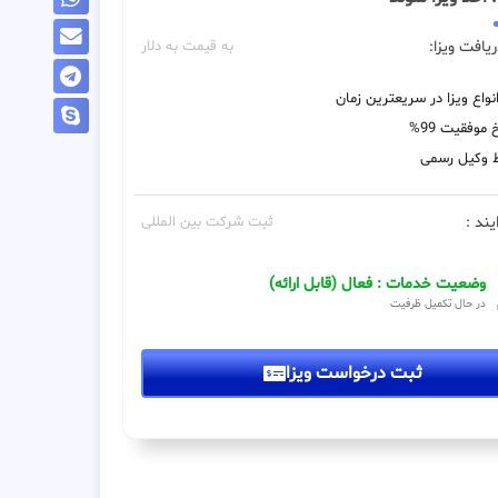
یافت ویزا:
به قیمت به دلار
نواع ویزا در سریعترین زمان
 موفقیت 99%
 وکیل رسمی
یند :
ثبت شرکت بین المللی
وضعیت خدمات : فعال (قابل ارائه)
در حال تکمیل ظرفیت
ثبت درخواست ویزا