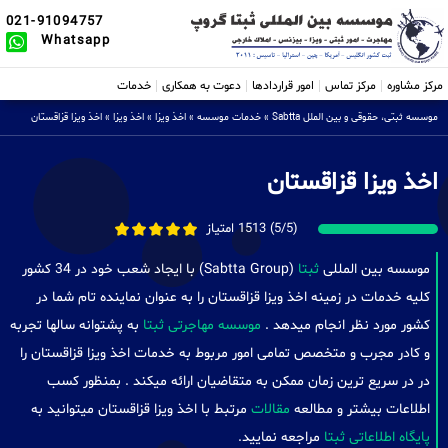
021-91094757
Whatsapp
مرکز مشاوره
مرکز تماس
امور قراردادها
دعوت به همکاری
خدمات
موسسه ثبتی، حقوقی و بین الملل Sabtta
»
خدمات موسسه
»
اخذ ویزا
»
اخذ ویزا
»
اخذ ویزا قزاقستان
اخذ ویزا قزاقستان
(5/5) 1513 امتیاز
موسسه بین المللی
ثبتا
(Sabtta Group) با ایجاد شعب خود در 34 کشور
کلیه خدمات در زمینه اخذ ویزا قزاقستان را به عنوان نماینده تام شما در
کشور مورد نظر انجام میدهد .
موسسه مهاجرتی ثبتا
به پشتوانه سالها تجربه
و کادر مجرب و متخصص تمامی امور مربوط به خدمات اخذ ویزا قزاقستان را
در در سریع ترین زمان ممکن به متقاضیان ارائه میکند . بمنظور کسب
اطلاعات بیشتر و مطالعه
مقالات
مرتبط با اخذ ویزا قزاقستان میتوانید به
پایگاه اطلاعاتی ثبتا
مراجعه نمایید.