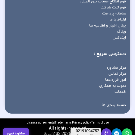
فرم افتتاح حساب بین المللی
فرم ثبت شرکت
سامانه پرداخت
ارتباط با ما
پرتال اخبار و اطلاعیه ها
وبلاگ
ایندکس
دسترسی سریع :
مرکز مشاوره
مرکز تماس
امور قراردادها
دعوت به همکاری
خدمات
دسته بندی ها
License agreements
Trademarks
Privacy policy
Terms of use
All rights-reserved
02191094757
مشاوره فوری
آگوست 10, 2026 2:33 ب.ظ