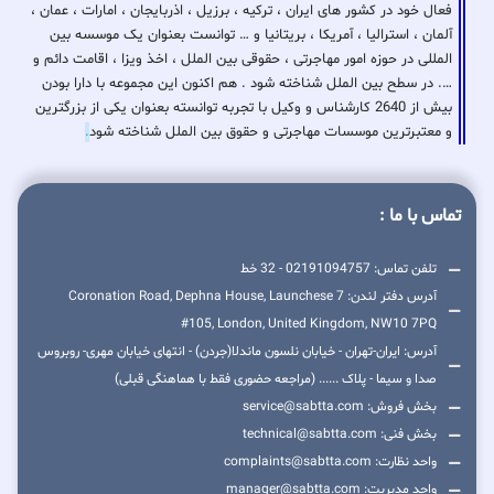
فعال خود در کشور های ایران ، ترکیه ، برزیل ، اذربایجان ، امارات ، عمان ،
آلمان ، استرالیا ، آمریکا ، بریتانیا و … توانست بعنوان یک موسسه بین
المللی در حوزه امور مهاجرتی ، حقوقی بین الملل ، اخذ ویزا ، اقامت دائم و
…. در سطح بین الملل شناخته شود . هم اکنون این مجموعه با دارا بودن
بیش از 2640 کارشناس و وکیل با تجربه توانسته بعنوان یکی از بزرگترین
و معتبرترین موسسات مهاجرتی و حقوق بین الملل شناخته شود
.
تماس با ما :
تلفن تماس: 02191094757 - 32 خط
آدرس دفتر لندن: 7 Coronation Road, Dephna House, Launchese
#105, London, United Kingdom, NW10 7PQ
آدرس: ایران-تهران - خیابان نلسون ماندلا(جردن) - انتهای خیابان مهری- روبروس
صدا و سیما - پلاک ...... (مراجعه حضوری فقط با هماهنگی قبلی)
بخش فروش: service@sabtta.com
بخش فنی: technical@sabtta.com
واحد نظارت: complaints@sabtta.com
واحد مدیریت: manager@sabtta.com