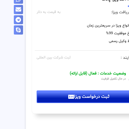
یافت ویزا:
به قیمت به دلار
نواع ویزا در سریعترین زمان
 موفقیت 99%
 وکیل رسمی
یند :
ثبت شرکت بین المللی
وضعیت خدمات : فعال (قابل ارائه)
در حال تکمیل ظرفیت
ثبت درخواست ویزا