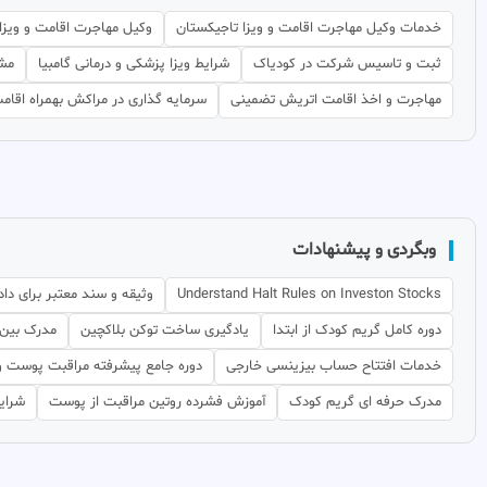
خدمات وکیل مهاجرت اقامت و ویزا تاجیکستان
وکیل مهاجرت اقامت و ویزا ج
ثبت و تاسیس شرکت در کودیاک
شرایط ویزا پزشکی و درمانی گامبیا
مشا
مهاجرت و اخذ اقامت اتریش تضمینی
سرمایه گذاری در مراکش بهمراه اقام
وبگردی و پیشنهادات
Understand Halt Rules on Investon Stocks
وثیقه و سند معتبر برای داد
دوره کامل گریم کودک از ابتدا
یادگیری ساخت توکن بلاکچین
مدرک بین ا
خدمات افتتاح حساب بیزینسی خارجی
دوره جامع پیشرفته مراقبت پوست و
مدرک حرفه ای گریم کودک
آموزش فشرده روتین مراقبت از پوست
شرایط