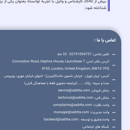
بیش از 2640 کارشناس و وکیل با تجربه توانسته بعنوان ی
شناخته شود
.
تماس با ما :
تلفن تماس: 02191094757 - 32 خط
آدرس دفتر لندن: 7 Coronation Road, Dephna House, Launchese
#105, London, United Kingdom, NW10 7PQ
آدرس: ایران-تهران - خیابان نلسون ماندلا(جردن) - انتهای خیابان مهری- روبروس
صدا و سیما - پلاک ...... (مراجعه حضوری فقط با هماهنگی قبلی)
بخش فروش: service@sabtta.com
بخش فنی: technical@sabtta.com
واحد نظارت: complaints@sabtta.com
واحد مدیریت: manager@sabtta.com
واحدتحقیق و توسعه : backend@sabtta.com
شبکه های اجتماعی: