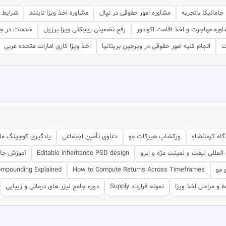
امائیکا باتجربه
مشاوره امور حقوقی در نپال
مشاوره اخذ ویزا تایلند
شرایط و
وره مهاجرت و اخذ اقامت اکوادور
رفع تضمینی ریجکتی ویزا برزیل
خدمات در جزی
ت
انجام کلیه امور حقوقی در ویرجین بریتانیا
اخذ ویزا کاری امارات متحده عربی
گاه کرمانشاه
ورکشاپ هیرکات مو
دعاوی تأمین اجتماعی
یادگیری کوچینگ مال
لمللی لیفت و لمینت مژه و ابرو
Editable inheritance PSD design
آموزش جام
 مو
How to Compute Returns Across Timeframes
ompounding Explained
 و مراحل اخذ ویزا
نمونه قرارداد Supply
دوره جامع لیزر های درمانی و زیبایی