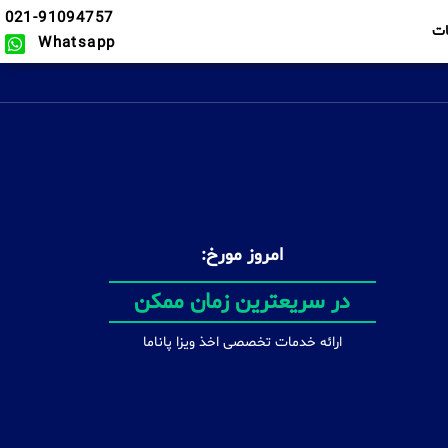
021-91094757
ت
Whatsapp
امروز مورخ:
دریافت انواع ویزا
ارائه خدمات تخصصی اخذ ویزا پاناما