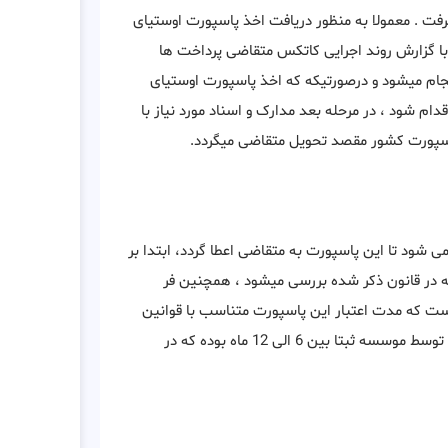
گرفت . معمولا به منظور دریافت اخذ پاسپورت اوستیای
ی میشود که متناسب با گزارش روند اجرایی کاتکس متقاضی پرداخت ها
نجام میشود و درصورتیکه که اخذ پاسپورت اوستیای
م شود ، در مرحله بعد مدارک و اسناد مورد نیاز با
پاسپورت کشور مقصد تحویل متقاضی میگردد.
شود تا این پاسپورت به متقاضی اعطا گردد، ابتدا بر
ه در قانون ذکر شده بررسی میشود ، همچنین فر
ست که مدت اعتبار این پاسپورت متناسب با قوانین
جاری کشور 1 یا 5 ساله است ، مدت زمان دریافت پاسپورت این کشور توسط موسسه ثبتا بین 6 الی 12 ماه بوده که در