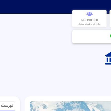
130.000 RG
130 هزار ثبت موفق
فهرست م