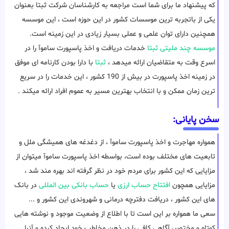
که پیشنهاد ما برای شما است مراجعه به کارشناسان شرکت ثبتا بعنوان
یکی از باتجربه ترین موسسات کشور در این حوزه است ، این موسسه
همچنین دارای توان علمی و عملی بسیار زیادی در این زمینه است.
موسسه چند ملیتی ثبتا
خدمات دریافت و اخذ پاسپورت ساموآ را در
اسرع وقت به متقاضیان ارائه میدهد ،
ثبتا
با دارا بودن کارنامه ای موفق
در زمینه اخذ پاسپورت در بیش از 190 کشور ، این خدمات را در سریع
ترین زمان ممکن و با انتخاب بهترین مسیر به عموم افراد ارائه میکند .
سخن پایانی:
همواره مهاجرت و اخذ پاسپورت ساموآ ، از دغدغه های همیشگی ملل و
تابعیت های مختلف بوده است، بواسطه اخذ پاسپورت ساموآ میتوان از
مزایایی که این کشور برای مردم خود در نظر گرفته اند بهره مند شد ،
مزایایی همچون
افتتاح حساب ارزی
یا
حساب بانکی بین المللی
در بانک
های این کشور ، دریافت دفترچه درمانی و شهروندی این کشور و ...
سعی ما همواره بر این است تا با اطلاع از وضعیت موجود و نوشته هایی
کوتاه و مختصر، آگاهی کافی را در ذهن مخاطب خود ایجاد کرده و آنرا