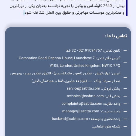
بیش از 2640 کارشناس و وکیل با تجربه توانسته بعنوان یکی از بزرگترین
و معتبرترین موسسات مهاجرتی و حقوق بین الملل شناخته شود
.
تماس با ما :
تلفن تماس: 02191094757 - 32 خط
آدرس دفتر لندن: 7 Coronation Road, Dephna House, Launchese
#105, London, United Kingdom, NW10 7PQ
آدرس: ایران-تهران - خیابان نلسون ماندلا(جردن) - انتهای خیابان مهری- روبروس
صدا و سیما - پلاک ...... (مراجعه حضوری فقط با هماهنگی قبلی)
بخش فروش: service@sabtta.com
بخش فنی: technical@sabtta.com
واحد نظارت: complaints@sabtta.com
واحد مدیریت: manager@sabtta.com
واحدتحقیق و توسعه : backend@sabtta.com
شبکه های اجتماعی: