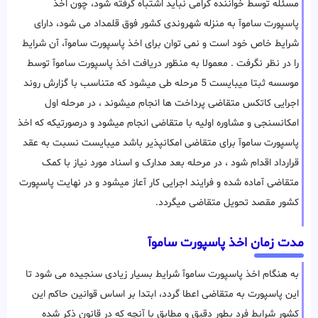
مسئله توسط خواننده گرامی نباید اشتباه گرفته شود، چون اخذ
پاسپورت ساموآ به منزله شهروندی کشور فوق قلمداد می شود، دارای
شرایط خاص خود است و نمی توان برای اخذ پاسپورت ساموآ، آن شرایط
را در نظر نگرفت . معمولا به منظور دریافت اخذ پاسپورت ساموآ توسط
موسسه ثبتا میبایست 5 مرحله طی میشود که متناسب با گزارش روند
اجرایی کاتکس متقاضی پرداخت ها انجام میشوند ، در مرحله اول
امکانسنجی و مشاوره اولیه با متقاضی انجام میشود و درصورتیکه که اخذ
پاسپورت ساموآ برای متقاضی امکانپذیر باشد میبایست نسبت به عقد
قرارداد اقدام شود ، در مرحله بعد مدارک و اسناد مورد نیاز با کمک
متقاضی آماده شده و فرایند اجرایی کار آعاز میشود و در نهایت پاسپورت
کشور مقصد تحویل متقاضی میگردد.
مدت زمان اخذ پاسپورت ساموآ
به هنگام اخذ پاسپورت ساموآ شرایط بسیار زیادی سنجیده می شود تا
این پاسپورت به متقاضی اعطا گردد، ابتدا بر اساس قوانین حاکم این
کشور شرایط فرد بطور دقیق و مطابق با آنچه که در قانون ذکر شده