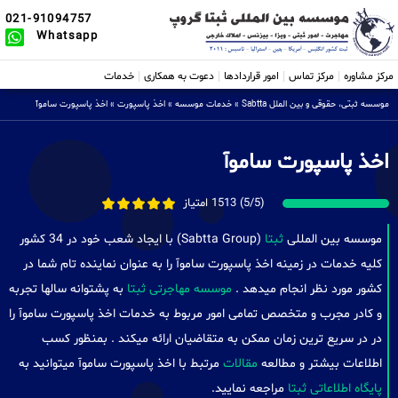
021-91094757
Whatsapp
مرکز مشاوره
مرکز تماس
امور قراردادها
دعوت به همکاری
خدمات
موسسه ثبتی، حقوقی و بین الملل Sabtta
»
خدمات موسسه
»
اخذ پاسپورت
»
اخذ پاسپورت ساموآ
اخذ پاسپورت ساموآ
(5/5) 1513 امتیاز
موسسه بین المللی
ثبتا
(Sabtta Group) با ایجاد شعب خود در 34 کشور
کلیه خدمات در زمینه اخذ پاسپورت ساموآ را به عنوان نماینده تام شما در
کشور مورد نظر انجام میدهد .
موسسه مهاجرتی ثبتا
به پشتوانه سالها تجربه
و کادر مجرب و متخصص تمامی امور مربوط به خدمات اخذ پاسپورت ساموآ را
در در سریع ترین زمان ممکن به متقاضیان ارائه میکند . بمنظور کسب
اطلاعات بیشتر و مطالعه
مقالات
مرتبط با اخذ پاسپورت ساموآ میتوانید به
پایگاه اطلاعاتی ثبتا
مراجعه نمایید.