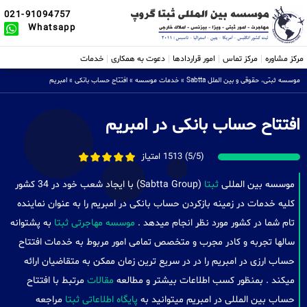
021-91094757
Whatsapp
مرکز مشاوره
مرکز تماس
امور قراردادها
دعوت به همکاری
خدمات
موسسه ثبتی، حقوقی و بین الملل Sabtta
»
خدمات موسسه
»
افتتاح حساب بانکی
»
امبریم
افتتاح حساب بانکی در امبریم
(5/5) 1513 امتیاز
موسسه بین المللی
ثبتا
(Sabtta Group) با ایجاد شعب خود در 34 کشور
کلیه خدمات در زمینه بازکردن حساب بانکی در امبریم را به عنوان نماینده
تام شما در کشور مورد نظر انجام میدهد .
موسسه مهاجرتی ثبتا
به پشتوانه
سالها تجربه و کادر مجرب و متخصص تمامی امور مربوط به خدمات افتتاح
حساب ارزی در امبریم را در در سریع ترین زمان ممکن به متقاضیان ارائه
میکند . بمنظور کسب اطلاعات بیشتر و مطالعه
مقالات
مرتبط با افتتاح
حساب بین المللی در امبریم میتوانید به
پایگاه اطلاعاتی ثبتا
مراجعه