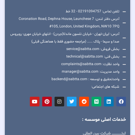
تلفن تماس: 02191094757 - 32 خط
آدرس دفتر لندن: 7 Coronation Road, Dephna House, Launchese
#105, London, United Kingdom, NW10 7PQ
آدرس: ایران-تهران - خیابان نلسون ماندلا(جردن) - انتهای خیابان مهری- روبروس
صدا و سیما - پلاک ...... (مراجعه حضوری فقط با هماهنگی قبلی)
بخش فروش: service@sabtta.com
بخش فنی: technical@sabtta.com
واحد نظارت: complaints@sabtta.com
واحد مدیریت: manager@sabtta.com
واحدتحقیق و توسعه : backend@sabtta.com
شبکه های اجتماعی:
خدمات اصلی موسسه :
ثبتــــــــــــــــ شرکت بین المللی