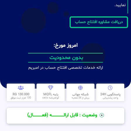
نمایید.
دریافت مشاوره افتتاح حساب
امروز مورخ:
بدون محدودیت
ارائه خدمات تخصصی افتتاح حساب در امبریم
پاسخگویی 24H
شبکه جهانی
رتبه MQFL
130.000 RG
واحد پشتیبانی
بیش از 34 شعبه
گواهینامه cess
130 هزار ثبت موفق
وضعیت : قابل ارائــــــــــــــــــــه (فعـــــــــــــــال)