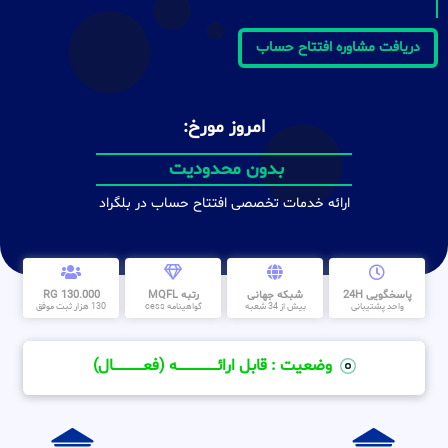
دریافت مشاوره افتتاح حساب
امروز مورخ:
بدون محدودیت
ارائه خدمات تخصصی افتتاح حساب در بلگراد
پاسخگویی 24H
شبکه جهانی
رتبه MQFL
130.000 RG
واحد پشتیبانی
بیش از 34 شعبه
گواهینامه cess
130 هزار ثبت موفق
وضعیت : قابل ارائــــــــــــــــــــه (فعـــــــــــــــال)