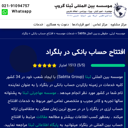
021-91094757
Whatsapp
مرکز مشاوره
مرکز تماس
امور قراردادها
دعوت به همکاری
خدمات
موسسه ثبتی، حقوقی و بین الملل Sabtta
»
خدمات موسسه
»
افتتاح حساب بانکی
»
بلگراد
افتتاح حساب بانکی در بلگراد
(5/5) 1513 امتیاز
موسسه بین المللی
ثبتا
(Sabtta Group) با ایجاد شعب خود در 34 کشور
کلیه خدمات در زمینه بازکردن حساب بانکی در بلگراد را به عنوان نماینده
تام شما در کشور مورد نظر انجام میدهد .
موسسه مهاجرتی ثبتا
به پشتوانه
سالها تجربه و کادر مجرب و متخصص تمامی امور مربوط به خدمات افتتاح
حساب ارزی در بلگراد را در در سریع ترین زمان ممکن به متقاضیان ارائه
میکند . بمنظور کسب اطلاعات بیشتر و مطالعه
مقالات
مرتبط با افتتاح
حساب بین المللی در بلگراد میتوانید به
پایگاه اطلاعاتی ثبتا
مراجعه نمایید.