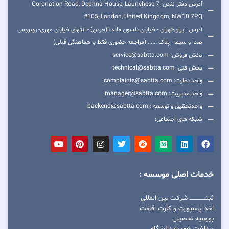
آدرس دفتر لندن: 7 Coronation Road, Dephna House, Launchese
#105, London, United Kingdom, NW10 7PQ
آدرس: ایران-تهران - خیابان نلسون ماندلا(جردن) - انتهای خیابان مهری- روبروس
صدا و سیما - پلاک ...... (مراجعه حضوری فقط با هماهنگی قبلی)
بخش فروش: service@sabtta.com
بخش فنی: technical@sabtta.com
واحد نظارت: complaints@sabtta.com
واحد مدیریت: manager@sabtta.com
واحدتحقیق و توسعه : backend@sabtta.com
شبکه های اجتماعی:
خدمات اصلی موسسه :
ثبتــــــــــــــــ شرکت بین المللی
اخذ پاسپورت و کارت اقامت
بورسیه تحصیلی