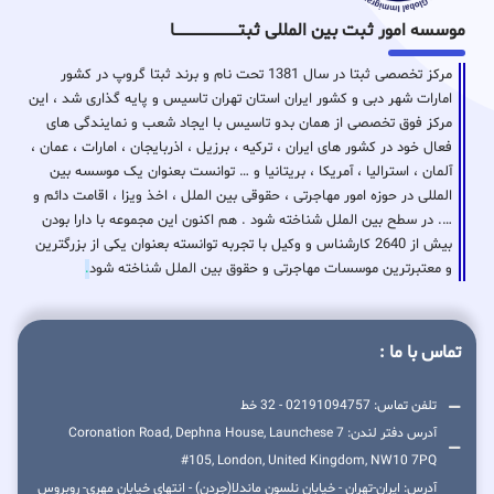
موسسه امور ثبت بین المللی ثبتـــــــــــــــــــــــــــــا
مرکز تخصصی ثبتا در سال 1381 تحت نام و برند ثبتا گروپ در کشور
امارات شهر دبی و کشور ایران استان تهران تاسیس و پایه گذاری شد ، این
مرکز فوق تخصصی از همان بدو تاسیس با ایجاد شعب و نمایندگی های
فعال خود در کشور های ایران ، ترکیه ، برزیل ، اذربایجان ، امارات ، عمان ،
آلمان ، استرالیا ، آمریکا ، بریتانیا و … توانست بعنوان یک موسسه بین
المللی در حوزه امور مهاجرتی ، حقوقی بین الملل ، اخذ ویزا ، اقامت دائم و
…. در سطح بین الملل شناخته شود . هم اکنون این مجموعه با دارا بودن
بیش از 2640 کارشناس و وکیل با تجربه توانسته بعنوان یکی از بزرگترین
و معتبرترین موسسات مهاجرتی و حقوق بین الملل شناخته شود
.
تماس با ما :
تلفن تماس: 02191094757 - 32 خط
آدرس دفتر لندن: 7 Coronation Road, Dephna House, Launchese
#105, London, United Kingdom, NW10 7PQ
آدرس: ایران-تهران - خیابان نلسون ماندلا(جردن) - انتهای خیابان مهری- روبروس