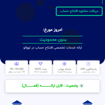
دریافت مشاوره افتتاح حساب
امروز مورخ:
بدون محدودیت
ارائه خدمات تخصصی افتتاح حساب در تووالو
پاسخگویی 24H
شبکه جهانی
رتبه MQFL
130.000 RG
واحد پشتیبانی
بیش از 34 شعبه
گواهینامه cess
130 هزار ثبت موفق
وضعیت : قابل ارائــــــــــــــــــــه (فعـــــــــــــــال)