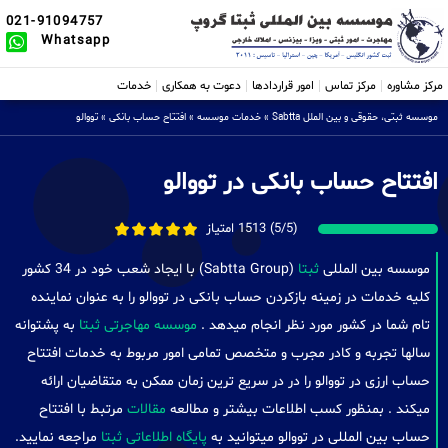
021-91094757
Whatsapp
مرکز مشاوره
مرکز تماس
امور قراردادها
دعوت به همکاری
خدمات
موسسه ثبتی، حقوقی و بین الملل Sabtta
»
خدمات موسسه
»
افتتاح حساب بانکی
»
تووالو
افتتاح حساب بانکی در تووالو
(5/5) 1513 امتیاز
موسسه بین المللی
ثبتا
(Sabtta Group) با ایجاد شعب خود در 34 کشور
کلیه خدمات در زمینه بازکردن حساب بانکی در تووالو را به عنوان نماینده
تام شما در کشور مورد نظر انجام میدهد .
موسسه مهاجرتی ثبتا
به پشتوانه
سالها تجربه و کادر مجرب و متخصص تمامی امور مربوط به خدمات افتتاح
حساب ارزی در تووالو را در در سریع ترین زمان ممکن به متقاضیان ارائه
میکند . بمنظور کسب اطلاعات بیشتر و مطالعه
مقالات
مرتبط با افتتاح
حساب بین المللی در تووالو میتوانید به
پایگاه اطلاعاتی ثبتا
مراجعه نمایید.