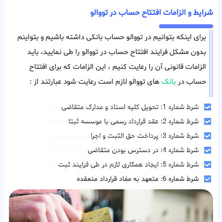
شرایط و الزامات افتتاح حساب در تووالو
برای اینکه بتوانیم در تووالو حساب بانکی داشته باشیم و بتواینم
بدون مشکل فرایند افتتاح حساب در تووالو را طی نمایید، باید
الزامات قانونی آن را رعایت کنیم ، این الزامات که برای افتتاح
حساب در
بانک
های تووالو لازم است رعایت شود عبارتند از :
شرط شماره 1: تحویل کلیه اسناد و مدارک متقاضی
شرط شماره 2: عقد قرارداد رسمی با موسسه ثبتا
شرط شماره 3: پرداخت حق الثبت و اجرا
شرط شماره 4: در دسترس بودن متقاضی
شرط شماره 5: ایجاد همکاری لازم در طی فرایند ثبت
شرط شماره 6: متعهد به مفاد قرارداد منعقده