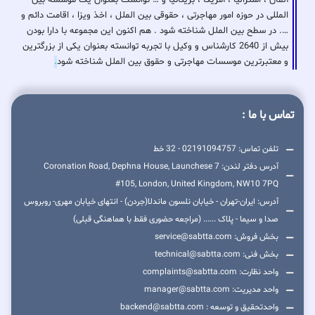
آلمان ، استرالیا ، آمریکا ، بریتانیا و … توانست بعنوان یک موسسه بین
المللی در حوزه امور مهاجرتی ، حقوقی بین الملل ، اخذ ویزا ، اقامت دائم و
…. در سطح بین الملل شناخته شود . هم اکنون این مجموعه با دارا بودن
بیش از 2640 کارشناس و وکیل با تجربه توانسته بعنوان یکی از بزرگترین
و معتبرترین موسسات مهاجرتی و حقوق بین الملل شناخته شود
.
تماس با ما :
تلفن تماس: 02191094757 - 32 خط
آدرس دفتر لندن: 7 Coronation Road, Dephna House, Launchese
#105, London, United Kingdom, NW10 7PQ
آدرس: ایران-تهران - خیابان نلسون ماندلا(جردن) - انتهای خیابان مهری- روبروس
صدا و سیما - پلاک ...... (مراجعه حضوری فقط با هماهنگی قبلی)
بخش فروش: service@sabtta.com
بخش فنی: technical@sabtta.com
واحد نظارت: complaints@sabtta.com
واحد مدیریت: manager@sabtta.com
واحدتحقیق و توسعه : backend@sabtta.com