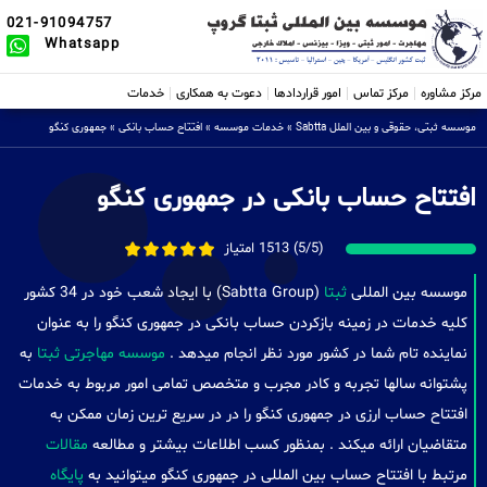
021-91094757
Whatsapp
مرکز مشاوره
مرکز تماس
امور قراردادها
دعوت به همکاری
خدمات
موسسه ثبتی، حقوقی و بین الملل Sabtta
»
خدمات موسسه
»
افتتاح حساب بانکی
»
جمهوری کنگو
افتتاح حساب بانکی در جمهوری کنگو
(5/5) 1513 امتیاز
موسسه بین المللی
ثبتا
(Sabtta Group) با ایجاد شعب خود در 34 کشور
کلیه خدمات در زمینه بازکردن حساب بانکی در جمهوری کنگو را به عنوان
نماینده تام شما در کشور مورد نظر انجام میدهد .
موسسه مهاجرتی ثبتا
به
پشتوانه سالها تجربه و کادر مجرب و متخصص تمامی امور مربوط به خدمات
افتتاح حساب ارزی در جمهوری کنگو را در در سریع ترین زمان ممکن به
متقاضیان ارائه میکند . بمنظور کسب اطلاعات بیشتر و مطالعه
مقالات
مرتبط با افتتاح حساب بین المللی در جمهوری کنگو میتوانید به
پایگاه