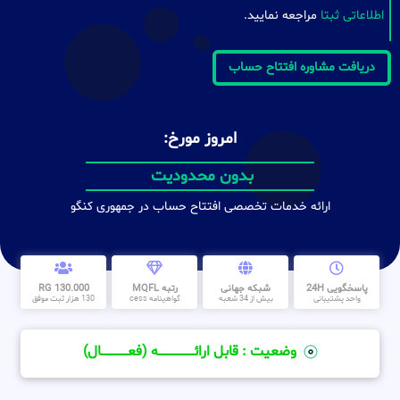
اطلاعاتی ثبتا
مراجعه نمایید.
دریافت مشاوره افتتاح حساب
امروز مورخ:
بدون محدودیت
ارائه خدمات تخصصی افتتاح حساب در جمهوری کنگو
پاسخگویی 24H
شبکه جهانی
رتبه MQFL
130.000 RG
واحد پشتیبانی
بیش از 34 شعبه
گواهینامه cess
130 هزار ثبت موفق
وضعیت : قابل ارائــــــــــــــــــــه (فعـــــــــــــــال)