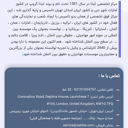
مرکز تخصصی ثبتا در سال 1381 تحت نام و برند ثبتا گروپ در کشور
امارات شهر دبی و کشور ایران استان تهران تاسیس و پایه گذاری شد ، این
مرکز فوق تخصصی از همان بدو تاسیس با ایجاد شعب و نمایندگی های
فعال خود در کشور های ایران ، ترکیه ، برزیل ، اذربایجان ، امارات ، عمان ،
آلمان ، استرالیا ، آمریکا ، بریتانیا و … توانست بعنوان یک موسسه بین
المللی در حوزه امور مهاجرتی ، حقوقی بین الملل ، اخذ ویزا ، اقامت دائم و
…. در سطح بین الملل شناخته شود . هم اکنون این مجموعه با دارا بودن
بیش از 2640 کارشناس و وکیل با تجربه توانسته بعنوان یکی از بزرگترین
و معتبرترین موسسات مهاجرتی و حقوق بین الملل شناخته شود
.
تماس با ما :
تلفن تماس: 02191094757 - 32 خط
آدرس دفتر لندن: 7 Coronation Road, Dephna House, Launchese
#105, London, United Kingdom, NW10 7PQ
آدرس: ایران-تهران - خیابان نلسون ماندلا(جردن) - انتهای خیابان مهری- روبروس
صدا و سیما - پلاک ...... (مراجعه حضوری فقط با هماهنگی قبلی)
بخش فروش: service@sabtta.com