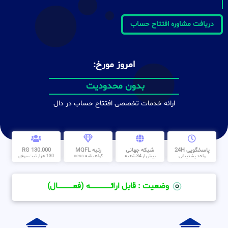
دریافت مشاوره افتتاح حساب
امروز مورخ:
بدون محدودیت
ارائه خدمات تخصصی افتتاح حساب در دال
پاسخگویی 24H
شبکه جهانی
رتبه MQFL
130.000 RG
واحد پشتیبانی
بیش از 34 شعبه
گواهینامه cess
130 هزار ثبت موفق
وضعیت : قابل ارائــــــــــــــــــــه (فعـــــــــــــــال)