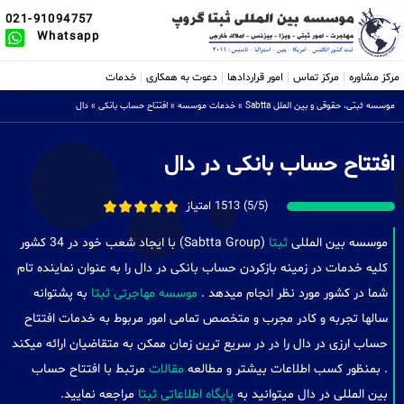
021-91094757
Whatsapp
مرکز مشاوره
مرکز تماس
امور قراردادها
دعوت به همکاری
خدمات
موسسه ثبتی، حقوقی و بین الملل Sabtta
»
خدمات موسسه
»
افتتاح حساب بانکی
»
دال
افتتاح حساب بانکی در دال
(5/5) 1513 امتیاز
موسسه بین المللی
ثبتا
(Sabtta Group) با ایجاد شعب خود در 34 کشور
کلیه خدمات در زمینه بازکردن حساب بانکی در دال را به عنوان نماینده تام
شما در کشور مورد نظر انجام میدهد .
موسسه مهاجرتی ثبتا
به پشتوانه
سالها تجربه و کادر مجرب و متخصص تمامی امور مربوط به خدمات افتتاح
حساب ارزی در دال را در در سریع ترین زمان ممکن به متقاضیان ارائه میکند
. بمنظور کسب اطلاعات بیشتر و مطالعه
مقالات
مرتبط با افتتاح حساب
بین المللی در دال میتوانید به
پایگاه اطلاعاتی ثبتا
مراجعه نمایید.