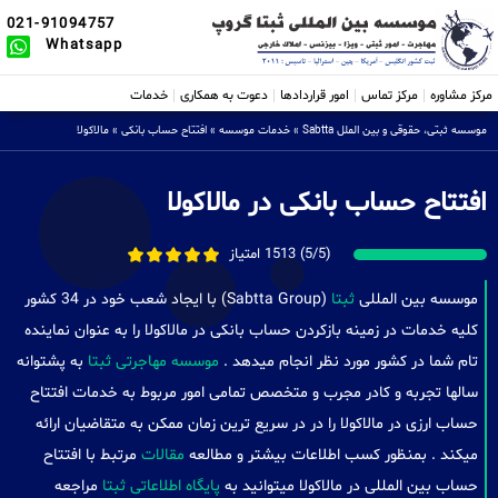
021-91094757
Whatsapp
مرکز مشاوره
مرکز تماس
امور قراردادها
دعوت به همکاری
خدمات
موسسه ثبتی، حقوقی و بین الملل Sabtta
»
خدمات موسسه
»
افتتاح حساب بانکی
»
مالاکولا
افتتاح حساب بانکی در مالاکولا
(5/5) 1513 امتیاز
موسسه بین المللی
ثبتا
(Sabtta Group) با ایجاد شعب خود در 34 کشور
کلیه خدمات در زمینه بازکردن حساب بانکی در مالاکولا را به عنوان نماینده
تام شما در کشور مورد نظر انجام میدهد .
موسسه مهاجرتی ثبتا
به پشتوانه
سالها تجربه و کادر مجرب و متخصص تمامی امور مربوط به خدمات افتتاح
حساب ارزی در مالاکولا را در در سریع ترین زمان ممکن به متقاضیان ارائه
میکند . بمنظور کسب اطلاعات بیشتر و مطالعه
مقالات
مرتبط با افتتاح
حساب بین المللی در مالاکولا میتوانید به
پایگاه اطلاعاتی ثبتا
مراجعه