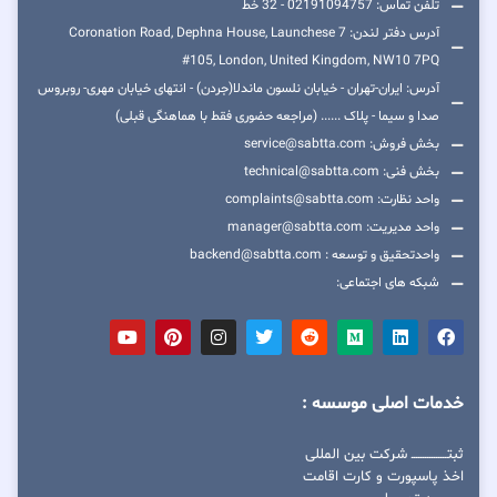
تلفن تماس: 02191094757 - 32 خط
آدرس دفتر لندن: 7 Coronation Road, Dephna House, Launchese
#105, London, United Kingdom, NW10 7PQ
آدرس: ایران-تهران - خیابان نلسون ماندلا(جردن) - انتهای خیابان مهری- روبروس
صدا و سیما - پلاک ...... (مراجعه حضوری فقط با هماهنگی قبلی)
بخش فروش: service@sabtta.com
بخش فنی: technical@sabtta.com
واحد نظارت: complaints@sabtta.com
واحد مدیریت: manager@sabtta.com
واحدتحقیق و توسعه : backend@sabtta.com
شبکه های اجتماعی:
خدمات اصلی موسسه :
ثبتــــــــــــــــ شرکت بین المللی
اخذ پاسپورت و کارت اقامت