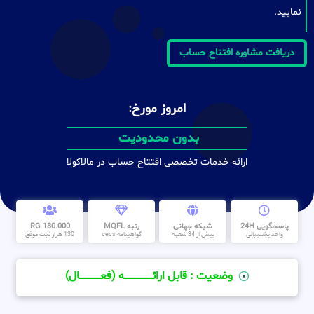
نمایید.
دریافت مشاوره افتتاح حساب
امروز مورخ:
بدون محدودیت
ارائه خدمات تخصصی افتتاح حساب در مالاکولا
پاسخگویی 24H
شبکه جهانی
رتبه MQFL
130.000 RG
واحد پشتیبانی
بیش از 34 شعبه
گواهینامه cess
130 هزار ثبت موفق
وضعیت : قابل ارائــــــــــــــــــــه (فعـــــــــــــــال)