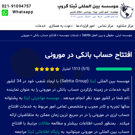
021-91094757
Whatsapp
مرکز مشاوره
مرکز تماس
امور قراردادها
دعوت به همکاری
خدمات
موسسه ثبتی، حقوقی و بین الملل Sabtta
»
خدمات موسسه
»
افتتاح حساب بانکی
»
مورونی
افتتاح حساب بانکی در مورونی
(5/5) 1513 امتیاز
موسسه بین المللی
ثبتا
(Sabtta Group) با ایجاد شعب خود در 34 کشور
کلیه خدمات در زمینه بازکردن حساب بانکی در مورونی را به عنوان نماینده
تام شما در کشور مورد نظر انجام میدهد .
موسسه مهاجرتی ثبتا
به پشتوانه
سالها تجربه و کادر مجرب و متخصص تمامی امور مربوط به خدمات افتتاح
حساب ارزی در مورونی را در در سریع ترین زمان ممکن به متقاضیان ارائه
میکند . بمنظور کسب اطلاعات بیشتر و مطالعه
مقالات
مرتبط با افتتاح
حساب بین المللی در مورونی میتوانید به
پایگاه اطلاعاتی ثبتا
مراجعه