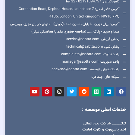
تلفن تماس: 02191094757 - 32 خط
آدرس دفتر لندن: 7 Coronation Road, Dephna House, Launchese
#105, London, United Kingdom, NW10 7PQ
آدرس: ایران-تهران - خیابان نلسون ماندلا(جردن) - انتهای خیابان مهری- روبروس
صدا و سیما - پلاک ...... (مراجعه حضوری فقط با هماهنگی قبلی)
بخش فروش: service@sabtta.com
بخش فنی: technical@sabtta.com
واحد نظارت: complaints@sabtta.com
واحد مدیریت: manager@sabtta.com
واحدتحقیق و توسعه : backend@sabtta.com
شبکه های اجتماعی:
خدمات اصلی موسسه :
ثبتــــــــــــــــ شرکت بین المللی
اخذ پاسپورت و کارت اقامت