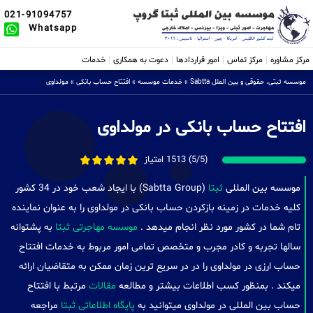
021-91094757
Whatsapp
مرکز مشاوره
مرکز تماس
امور قراردادها
دعوت به همکاری
خدمات
موسسه ثبتی، حقوقی و بین الملل Sabtta
»
خدمات موسسه
»
افتتاح حساب بانکی
»
مولداوی
افتتاح حساب بانکی در مولداوی
(5/5) 1513 امتیاز
موسسه بین المللی
ثبتا
(Sabtta Group) با ایجاد شعب خود در 34 کشور
کلیه خدمات در زمینه بازکردن حساب بانکی در مولداوی را به عنوان نماینده
تام شما در کشور مورد نظر انجام میدهد .
موسسه مهاجرتی ثبتا
به پشتوانه
سالها تجربه و کادر مجرب و متخصص تمامی امور مربوط به خدمات افتتاح
حساب ارزی در مولداوی را در در سریع ترین زمان ممکن به متقاضیان ارائه
میکند . بمنظور کسب اطلاعات بیشتر و مطالعه
مقالات
مرتبط با افتتاح
حساب بین المللی در مولداوی میتوانید به
پایگاه اطلاعاتی ثبتا
مراجعه