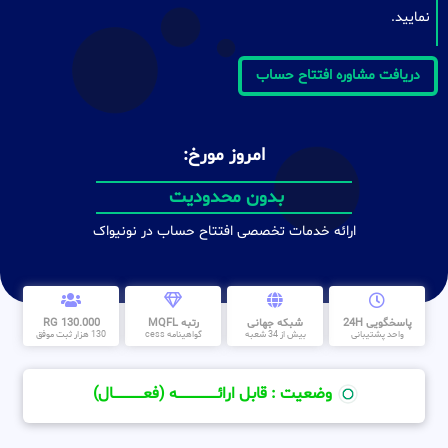
نمایید.
دریافت مشاوره افتتاح حساب
امروز مورخ:
بدون محدودیت
ارائه خدمات تخصصی افتتاح حساب در نونیواک
پاسخگویی 24H
شبکه جهانی
رتبه MQFL
130.000 RG
واحد پشتیبانی
بیش از 34 شعبه
گواهینامه cess
130 هزار ثبت موفق
وضعیت : قابل ارائــــــــــــــــــــه (فعـــــــــــــــال)