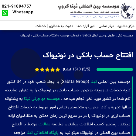
021-91094757
Whatsapp
مرکز مشاوره
مرکز تماس
امور قراردادها
دعوت به همکاری
خدمات
موسسه ثبتی، حقوقی و بین الملل Sabtta
»
خدمات موسسه
»
افتتاح حساب بانکی
»
نونیواک
افتتاح حساب بانکی در نونیواک
(5/5) 1513 امتیاز
موسسه بین المللی
ثبتا
(Sabtta Group) با ایجاد شعب خود در 34 کشور
کلیه خدمات در زمینه بازکردن حساب بانکی در نونیواک را به عنوان نماینده
تام شما در کشور مورد نظر انجام میدهد .
موسسه مهاجرتی ثبتا
به پشتوانه
سالها تجربه و کادر مجرب و متخصص تمامی امور مربوط به خدمات افتتاح
حساب ارزی در نونیواک را در در سریع ترین زمان ممکن به متقاضیان ارائه
میکند . بمنظور کسب اطلاعات بیشتر و مطالعه
مقالات
مرتبط با افتتاح
حساب بین المللی در نونیواک میتوانید به
پایگاه اطلاعاتی ثبتا
مراجعه