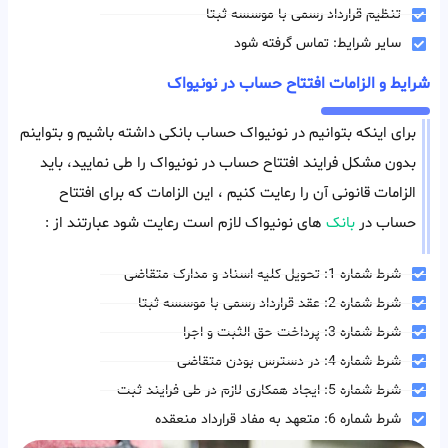
تنظیم قرارداد رسمی با موسسه ثبتا
سایر شرایط: تماس گرفته شود
شرایط و الزامات افتتاح حساب در نونیواک
برای اینکه بتوانیم در نونیواک حساب بانکی داشته باشیم و بتواینم
بدون مشکل فرایند افتتاح حساب در نونیواک را طی نمایید، باید
الزامات قانونی آن را رعایت کنیم ، این الزامات که برای افتتاح
حساب در
بانک
های نونیواک لازم است رعایت شود عبارتند از :
شرط شماره 1: تحویل کلیه اسناد و مدارک متقاضی
شرط شماره 2: عقد قرارداد رسمی با موسسه ثبتا
شرط شماره 3: پرداخت حق الثبت و اجرا
شرط شماره 4: در دسترس بودن متقاضی
شرط شماره 5: ایجاد همکاری لازم در طی فرایند ثبت
شرط شماره 6: متعهد به مفاد قرارداد منعقده