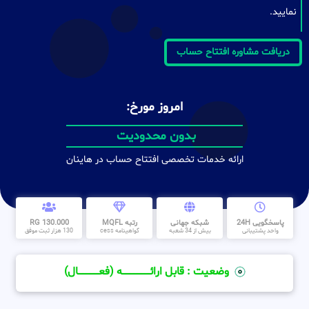
نمایید.
دریافت مشاوره افتتاح حساب
امروز مورخ:
بدون محدودیت
ارائه خدمات تخصصی افتتاح حساب در هاینان
پاسخگویی 24H
شبکه جهانی
رتبه MQFL
130.000 RG
واحد پشتیبانی
بیش از 34 شعبه
گواهینامه cess
130 هزار ثبت موفق
وضعیت : قابل ارائــــــــــــــــــــه (فعـــــــــــــــال)