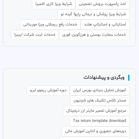
اخذ پاسپورت برونئی تضمینی
شرایط ویزا کاری کلمبیا
شرایط ویزا پزشکی و درمانی پاپوآ گینه نو
استارتاپ و استارتاپ هلند
خدمات رفع ریجکتی ویزا موریتانی
خدمات سفارت بوسنی و هرزگوین فوری
خدمات ثبت شرکت ایبیزا
وبگردی و پیشنهادات
آموزش تحلیل بنیادی بورس ایران
دوره آموزش ریموو ابرو
مستر کلاس تکنیک های شینیون
مرجع آموزش تعمیر ماینر ارز دیجیتال
Tax return template download
دوره‌های حضوری و آنلاین آموزش مالی