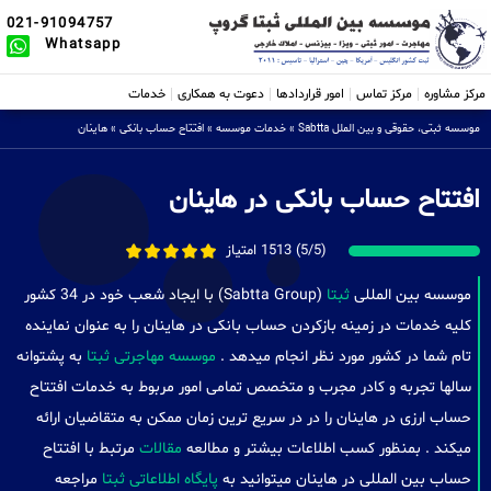
021-91094757
Whatsapp
مرکز مشاوره
مرکز تماس
امور قراردادها
دعوت به همکاری
خدمات
موسسه ثبتی، حقوقی و بین الملل Sabtta
»
خدمات موسسه
»
افتتاح حساب بانکی
»
هاینان
افتتاح حساب بانکی در هاینان
(5/5) 1513 امتیاز
موسسه بین المللی
ثبتا
(Sabtta Group) با ایجاد شعب خود در 34 کشور
کلیه خدمات در زمینه بازکردن حساب بانکی در هاینان را به عنوان نماینده
تام شما در کشور مورد نظر انجام میدهد .
موسسه مهاجرتی ثبتا
به پشتوانه
سالها تجربه و کادر مجرب و متخصص تمامی امور مربوط به خدمات افتتاح
حساب ارزی در هاینان را در در سریع ترین زمان ممکن به متقاضیان ارائه
میکند . بمنظور کسب اطلاعات بیشتر و مطالعه
مقالات
مرتبط با افتتاح
حساب بین المللی در هاینان میتوانید به
پایگاه اطلاعاتی ثبتا
مراجعه