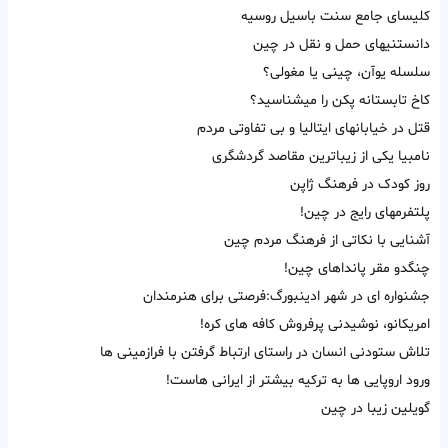
کلیسای جامع سنت باسیل روسیه
دانستنیهای حمل و نقل در چین
سلسله یوآن، چینی یا مغولی؟
کاخ تابستانه پکن را میشناسید؟
قتل در خیابانهای ایتالیا و بی تفاوتی مردم
نامبیا یکی از زیباترین مقاصد گردشگری
روز کودک در فرهنگ ژاپن
پلتفرمهای رایج در چین!
آشنایی با نکاتی از فرهنگ مردم چین
چنگدو مقر پانداهای چین!
جشنواره ای در شهر ادینبورگ:فرصتی برای هنرمندان
امریکانو، نوشیدنی پرفروش کافه های کره!
تلاش ستودنی انسان در راستای ارتباط گرفتن با فرازمینی ها
ورود اروپایی ها به ترکیه بیشتر از ایرانی هاست!
گویلین زیبا در چین