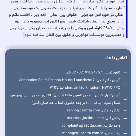
فعال خود در کشور های ایران ، ترکیه ، برزیل ، اذربایجان ، امارات ، عمان ،
آلمان ، استرالیا ، آمریکا ، بریتانیا و … توانست بعنوان یک موسسه بین
المللی در حوزه امور مهاجرتی ، حقوقی بین الملل ، اخذ ویزا ، اقامت دائم و
…. در سطح بین الملل شناخته شود . هم اکنون این مجموعه با دارا بودن
بیش از 2640 کارشناس و وکیل با تجربه توانسته بعنوان یکی از بزرگترین
و معتبرترین موسسات مهاجرتی و حقوق بین الملل شناخته شود
.
تماس با ما :
تلفن تماس: 02191094757 - 32 خط
آدرس دفتر لندن: 7 Coronation Road, Dephna House, Launchese
#105, London, United Kingdom, NW10 7PQ
آدرس: ایران-تهران - خیابان نلسون ماندلا(جردن) - انتهای خیابان مهری- روبروس
صدا و سیما - پلاک ...... (مراجعه حضوری فقط با هماهنگی قبلی)
بخش فروش: service@sabtta.com
بخش فنی: technical@sabtta.com
واحد نظارت: complaints@sabtta.com
واحد مدیریت: manager@sabtta.com