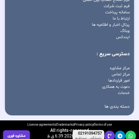
فرم افتتاح حساب بین المللی
فرم ثبت شرکت
سامانه پرداخت
ارتباط با ما
پرتال اخبار و اطلاعیه ها
وبلاگ
ایندکس
دسترسی سریع :
مرکز مشاوره
مرکز تماس
امور قراردادها
دعوت به همکاری
خدمات
دسته بندی ها
License agreements
Trademarks
Privacy policy
Terms of use
All rights-reserved
02191094757
مشاوره فوری
آگوست 6, 2026 6:39 ق.ظ
پاسخگویی مستقیم