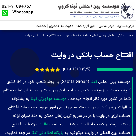
021-91094757
Whatsapp
مرکز مشاوره
مرکز تماس
امور قراردادها
دعوت به همکاری
خدمات
موسسه ثبتی، حقوقی و بین الملل Sabtta
»
خدمات موسسه
»
افتتاح حساب بانکی
»
وایت
افتتاح حساب بانکی در وایت
(5/5) 1513 امتیاز
موسسه بین المللی
ثبتا
(Sabtta Group) با ایجاد شعب خود در 34 کشور
کلیه خدمات در زمینه بازکردن حساب بانکی در وایت را به عنوان نماینده تام
شما در کشور مورد نظر انجام میدهد .
موسسه مهاجرتی ثبتا
به پشتوانه
سالها تجربه و کادر مجرب و متخصص تمامی امور مربوط به خدمات افتتاح
حساب ارزی در وایت را در در سریع ترین زمان ممکن به متقاضیان ارائه
میکند . بمنظور کسب اطلاعات بیشتر و مطالعه
مقالات
مرتبط با افتتاح
حساب بین المللی در وایت میتوانید به
پایگاه اطلاعاتی ثبتا
مراجعه نمایید.