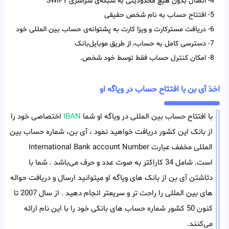
4- اتصال بدون هیچ محدودیتی به شبکه‌ی سراسری SWIFT
5- افتتاح حساب به نام شخص حقیقی
6- دریافت مسترکارت و ویزا کارت به پشتوانه‌ی حساب بین المللی خود
7- دسترسی کامل به حساب، از طریق موبایل‌بانک
8- امکان کنترل حساب فقط توسط خود شخص.
اخذ آی بن با افتتاح حساب در ویاگه او
با افتتاح حساب بین المللی در ویاگه او شما
IBAN
اختصاصی خود را
از بانک این کشور دریافت خواهید نمود ، آی بن، شماره حساب بین
المللی مخفف عبارت International Bank account Number
است. شامل 34 کاراکتر به صوت عدد و حرف می‌باشد . شما با
دئاشتن آی بن از بانک های ویاگه او میتوانید ارسال و دریافت حواله
های بین المللی را راحت تر و سریعتر انجام دهید . از سال 2007 تا
کنون 50 کشور شماره حساب های بانکی خود را با این نام ارائه
می‌کنند.