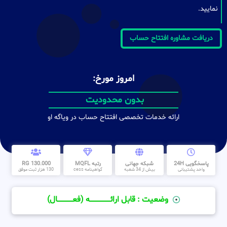
نمایید.
دریافت مشاوره افتتاح حساب
امروز مورخ:
بدون محدودیت
ارائه خدمات تخصصی افتتاح حساب در ویاگه او
پاسخگویی 24H
شبکه جهانی
رتبه MQFL
130.000 RG
واحد پشتیبانی
بیش از 34 شعبه
گواهینامه cess
130 هزار ثبت موفق
وضعیت : قابل ارائــــــــــــــــــــه (فعـــــــــــــــال)