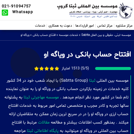
021-91094757
Whatsapp
مرکز مشاوره
مرکز تماس
امور قراردادها
دعوت به همکاری
خدمات
موسسه ثبتی، حقوقی و بین الملل Sabtta
»
خدمات موسسه
»
افتتاح حساب بانکی
»
ویاگه او
افتتاح حساب بانکی در ویاگه او
(5/5) 1513 امتیاز
موسسه بین المللی
ثبتا
(Sabtta Group) با ایجاد شعب خود در 34 کشور
کلیه خدمات در زمینه بازکردن حساب بانکی در ویاگه او را به عنوان نماینده
تام شما در کشور مورد نظر انجام میدهد .
موسسه مهاجرتی ثبتا
به پشتوانه
سالها تجربه و کادر مجرب و متخصص تمامی امور مربوط به خدمات افتتاح
حساب ارزی در ویاگه او را در در سریع ترین زمان ممکن به متقاضیان ارائه
میکند . بمنظور کسب اطلاعات بیشتر و مطالعه
مقالات
مرتبط با افتتاح
حساب بین المللی در ویاگه او میتوانید به
پایگاه اطلاعاتی ثبتا
مراجعه