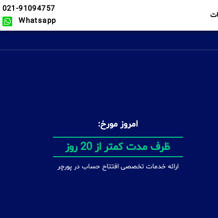
021-91094757
ت
Whatsapp
امروز مورخ:
بدون محدودیت
ارائه خدمات تخصصی افتتاح حساب در پورچر