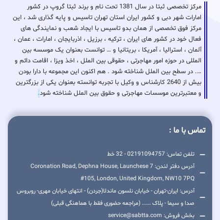
مرکز تخصصی ثبتا در سال 1381 تحت نام و برند ثبتا گروپ در کشور
امارات شهر دبی و کشور ایران استان تهران تاسیس و پایه گذاری شد ، این
مرکز فوق تخصصی از همان بدو تاسیس با ایجاد شعب و نمایندگی های
فعال خود در کشور های ایران ، ترکیه ، برزیل ، اذربایجان ، امارات ، عمان ،
آلمان ، استرالیا ، آمریکا ، بریتانیا و … توانست بعنوان یک موسسه بین
المللی در حوزه امور مهاجرتی ، حقوقی بین الملل ، اخذ ویزا ، اقامت دائم و
…. در سطح بین الملل شناخته شود . هم اکنون این مجموعه با دارا بودن
بیش از 2640 کارشناس و وکیل با تجربه توانسته بعنوان یکی از بزرگترین
و معتبرترین موسسات مهاجرتی و حقوق بین الملل شناخته شود
.
تماس با ما :
تلفن تماس: 02191094757 - 32 خط
آدرس دفتر لندن: 7 Coronation Road, Dephna House, Launchese
#105, London, United Kingdom, NW10 7PQ
آدرس: ایران-تهران - خیابان نلسون ماندلا(جردن) - انتهای خیابان مهری- روبروس
صدا و سیما - پلاک ...... (مراجعه حضوری فقط با هماهنگی قبلی)
بخش فروش: service@sabtta.com