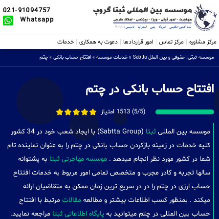
021-91094757
Whatsapp
مرکز مشاوره
مرکز تماس
امور قراردادها
دعوت به همکاری
خدمات
موسسه ثبتی، حقوقی و بین الملل Sabtta
»
خدمات موسسه
»
افتتاح حساب بانکی
»
چتم
افتتاح حساب بانکی در چتم
(5/5) 1513 امتیاز
موسسه بین المللی
ثبتا
(Sabtta Group) با ایجاد شعب خود در 34 کشور
کلیه خدمات در زمینه بازکردن حساب بانکی در چتم را به عنوان نماینده تام
شما در کشور مورد نظر انجام میدهد .
موسسه مهاجرتی ثبتا
به پشتوانه
سالها تجربه و کادر مجرب و متخصص تمامی امور مربوط به خدمات افتتاح
حساب ارزی در چتم را در در سریع ترین زمان ممکن به متقاضیان ارائه
میکند . بمنظور کسب اطلاعات بیشتر و مطالعه
مقالات
مرتبط با افتتاح
حساب بین المللی در چتم میتوانید به
پایگاه اطلاعاتی ثبتا
مراجعه نمایید.