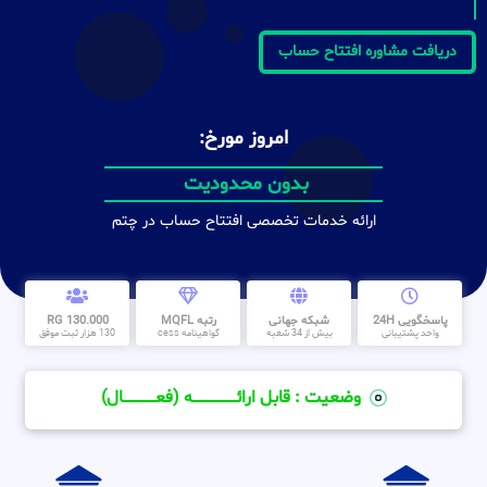
دریافت مشاوره افتتاح حساب
امروز مورخ:
بدون محدودیت
ارائه خدمات تخصصی افتتاح حساب در چتم
پاسخگویی 24H
شبکه جهانی
رتبه MQFL
130.000 RG
واحد پشتیبانی
بیش از 34 شعبه
گواهینامه cess
130 هزار ثبت موفق
وضعیت : قابل ارائــــــــــــــــــــه (فعـــــــــــــــال)