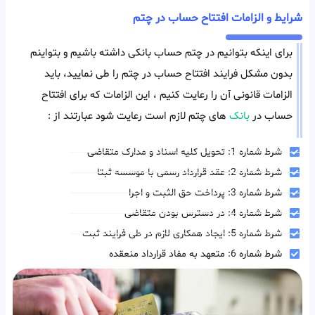
شرایط و الزامات افتتاح حساب در چتم
برای اینکه بتوانیم در چتم حساب بانکی داشته باشیم و بتواینم
بدون مشکل فرایند افتتاح حساب در چتم را طی نمایید، باید
الزامات قانونی آن را رعایت کنیم ، این الزامات که برای افتتاح
حساب در
بانک
های چتم لازم است رعایت شود عبارتند از :
شرط شماره 1: تحویل کلیه اسناد و مدارک متقاضی
شرط شماره 2: عقد قرارداد رسمی با موسسه ثبتا
شرط شماره 3: پرداخت حق الثبت و اجرا
شرط شماره 4: در دسترس بودن متقاضی
شرط شماره 5: ایجاد همکاری لازم در طی فرایند ثبت
شرط شماره 6: متعهد به مفاد قرارداد منعقده