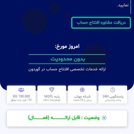
نمایید.
دریافت مشاوره افتتاح حساب
امروز مورخ:
بدون محدودیت
ارائه خدمات تخصصی افتتاح حساب در گوردون
پاسخگویی 24H
شبکه جهانی
رتبه MQFL
130.000 RG
واحد پشتیبانی
بیش از 34 شعبه
گواهینامه cess
130 هزار ثبت موفق
وضعیت : قابل ارائــــــــــــــــــــه (فعـــــــــــــــال)