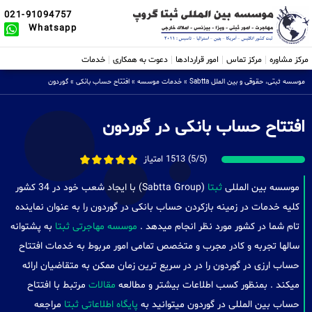
021-91094757
Whatsapp
مرکز مشاوره
مرکز تماس
امور قراردادها
دعوت به همکاری
خدمات
موسسه ثبتی، حقوقی و بین الملل Sabtta
»
خدمات موسسه
»
افتتاح حساب بانکی
»
گوردون
افتتاح حساب بانکی در گوردون
(5/5) 1513 امتیاز
موسسه بین المللی
ثبتا
(Sabtta Group) با ایجاد شعب خود در 34 کشور
کلیه خدمات در زمینه بازکردن حساب بانکی در گوردون را به عنوان نماینده
تام شما در کشور مورد نظر انجام میدهد .
موسسه مهاجرتی ثبتا
به پشتوانه
سالها تجربه و کادر مجرب و متخصص تمامی امور مربوط به خدمات افتتاح
حساب ارزی در گوردون را در در سریع ترین زمان ممکن به متقاضیان ارائه
میکند . بمنظور کسب اطلاعات بیشتر و مطالعه
مقالات
مرتبط با افتتاح
حساب بین المللی در گوردون میتوانید به
پایگاه اطلاعاتی ثبتا
مراجعه