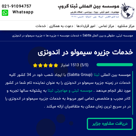
021-91094757
Whatsapp
مرکز مشاوره
مرکز تماس
امور قراردادها
دعوت به همکاری
خدمات
موسسه ثبتی، حقوقی و بین الملل Sabtta
»
خدمات موسسه
»
جزیره ها
»
جزیره سیمولو در اندونزی
خدمات جزیره سیمولو در اندونزی
(5/5) 1513 امتیاز
موسسه بین المللی
ثبتا
(Sabtta Group) با ایجاد شعب خود در 34 کشور کلیه
خدمات در زمینه جزیره سیمولو در اندونزی را به عنوان نماینده تام شما در کشور
مورد نظر انجام میدهد .
موسسه ثبتی و مهاجرتی ثبتا
به پشتوانه سالها تجربه و
کادر مجرب و متخصص تمامی امور مربوط به خدمات جزیره سیمولو در اندونزی را
در در سریع ترین زمان ممکن به متقاضیان ارائه میکند .
دریافت مشاوره جزایر