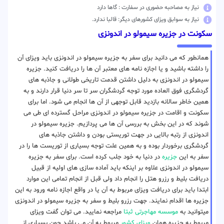
نیاز به مصاحبه حضوری در سفارت : گاها دارد
نیاز به سوابق ویزای کشورهای دیگر: قالبا ندارد.
سکونت در جزیره سیمولو در اندونزی
همانطور که می دانید برای سفر به جزیره سیمولو در اندونزی باید ویزای آن
را داشته باشید و یا اجازه نامه های معتبر آن ها را دریافت کنید. جزیره
سیمولو در اندونزی به دلیل داشتن قدمت تاریخی طولانی و جاذبه های
گردشگری فوق العاده مورد توجه گردشگران سر تا سر دنیا قرار دارند و به
همین خاطر سالانه بازدید قابل توجهی از آن ها انجام می شود. اما برای
سکونت و اقامت در جزیره سیمولو در اندونزی مراحل گسترده ای طی می
شوند که در این بخش به بررسی آن ها می پردازیم. جزیره سیمولو در
اندونزی از رتبه بالایی در جهت توریستی بودن و داشتن جاذبه های
گردشگری برخوردار بوده و به همین علت توجه بسیاری از توریست ها را در
سفر به این
جزیره
در دنیا به خود جلب کرده است. برای سفر به جزیره
سیمولو در اندونزی علاوه بر اینکه باید آماده سازی های اولیه از قبیل
دریافت بلیط و رزرو هتل را انجام داد ولی قبل از انجام تمامی این موارد
ابتدا باید برای دریافت ویزای مربوط به آن یا در واقع اجازه نامه ورود به این
جزیره ها اقدام نمایند. جهت رزرو بلیط و سفر به جزیره سیمولو در اندونزی
میتوانید به
موسسه مهاجرتی ثبتا
مراجعه نمایید. می توان گفت ویزای
مربوط به جزیره همان
ویزای کشور
مربوط به آن می باشد چون بسیاری از