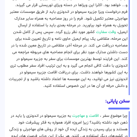
و... خواهد بود. اکثرا این ویزاها در دسته ویزای توریستی قرار می گیرند.
فرم درخواست ویزا جزیره سیمولو در اندونزی باید از طریق موسسات معتبر
مهاجرتی معتبر تکمیل شود. فرم را در روز مصاحبه به همراه سایر مدارک
تحویل به همراه خود بیاورید. در مرحله بعدی باید با استفاده از ارسال
ایمیل،
وقت سفارت
کشور مورد نظر رزرو گردد. سپس پس از کامل شدن
این مرحله، متقاضی یک پیام ایمیل حاوی نامه و تاریخ تعیین شده برای
مصاحبه دریافت می کند. در مرحله آخر، متقاضی در تاریخ معین شده با در
دست داشتن مدارک مورد نظر برای انجام مصاحبه های مربوطه مراجعه می
کند. این فرایند توسط بهترین موسسات برای سفر به جزیره سیمولو در
اندونزی با دقت کافی انجام می گیرد و به این ترتیب افراد سفر مطلوب تری
به این کشورها خواهند داشت. برای دریافت اقامت جزیره سیمولو در
اندونزی نیز می توانید، به این موسسه ها اعتماد داشته باشید و از تجریبات
و دانش حرفه ای آن ها در این خصوص استفاده کنید.
سخن پایانی:
چرا موضوع سفر ،
اقامت و مهاجرت
به جزیره سیمولو در اندونزی را باید در
ذهن خود داشته باشید؟ زیرا امروزه افراد همواره به فکر پیشرفت خود
هستند و برای رسیدن به زندگی ایده آل خود از روش های مهاجرتی و زندگی
در کشورهای دیگر استفاده می کنند. هر یک از این جزایر فرصت های ایده