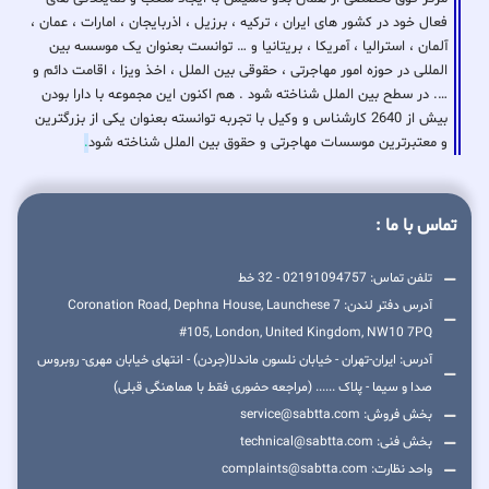
فعال خود در کشور های ایران ، ترکیه ، برزیل ، اذربایجان ، امارات ، عمان ،
آلمان ، استرالیا ، آمریکا ، بریتانیا و … توانست بعنوان یک موسسه بین
المللی در حوزه امور مهاجرتی ، حقوقی بین الملل ، اخذ ویزا ، اقامت دائم و
…. در سطح بین الملل شناخته شود . هم اکنون این مجموعه با دارا بودن
بیش از 2640 کارشناس و وکیل با تجربه توانسته بعنوان یکی از بزرگترین
و معتبرترین موسسات مهاجرتی و حقوق بین الملل شناخته شود
.
تماس با ما :
تلفن تماس: 02191094757 - 32 خط
آدرس دفتر لندن: 7 Coronation Road, Dephna House, Launchese
#105, London, United Kingdom, NW10 7PQ
آدرس: ایران-تهران - خیابان نلسون ماندلا(جردن) - انتهای خیابان مهری- روبروس
صدا و سیما - پلاک ...... (مراجعه حضوری فقط با هماهنگی قبلی)
بخش فروش: service@sabtta.com
بخش فنی: technical@sabtta.com
واحد نظارت: complaints@sabtta.com