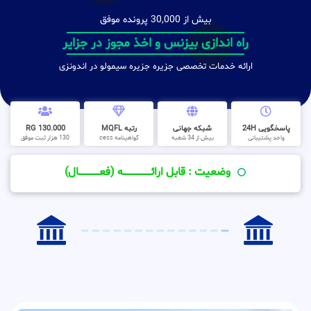
بیش از 30,000 پرونده موفق
راه اندازی بیزنس و اخذ مجوز در جزایر
ارائه خدمات تخصصی جزیره جزیره سیمولو در اندونزی
پاسخگویی 24H
شبکه جهانی
رتبه MQFL
130.000 RG
واحد پشتیبانی
بیش از 34 شعبه
گواهینامه cess
130 هزار ثبت موفق
وضعیت : قابل ارائــــــــــــــــــــه (فعـــــــــــــــال)