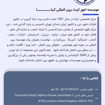
موسسه امور ثبت بین المللی ثبتـــــــــــــــــــــــــــــا
مرکز تخصصی ثبتا در سال 1381 تحت نام و برند ثبتا گروپ در کشور
امارات شهر دبی و کشور ایران استان تهران تاسیس و پایه گذاری شد ، این
مرکز فوق تخصصی از همان بدو تاسیس با ایجاد شعب و نمایندگی های
فعال خود در کشور های ایران ، ترکیه ، برزیل ، اذربایجان ، امارات ، عمان ،
آلمان ، استرالیا ، آمریکا ، بریتانیا و … توانست بعنوان یک موسسه بین
المللی در حوزه امور مهاجرتی ، حقوقی بین الملل ، اخذ ویزا ، اقامت دائم و
…. در سطح بین الملل شناخته شود . هم اکنون این مجموعه با دارا بودن
بیش از 2640 کارشناس و وکیل با تجربه توانسته بعنوان یکی از بزرگترین
و معتبرترین موسسات مهاجرتی و حقوق بین الملل شناخته شود
.
تماس با ما :
تلفن تماس: 02191094757 - 32 خط
آدرس دفتر لندن: 7 Coronation Road, Dephna House, Launchese
#105, London, United Kingdom, NW10 7PQ