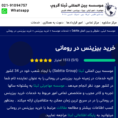
021-91094757
Whatsapp
مرکز مشاوره
مرکز تماس
امور قراردادها
دعوت به همکاری
خدمات
موسسه ثبتی، حقوقی و بین الملل Sabtta
»
خدمات موسسه
»
خرید بیزینس
»
خرید بیزینس در رومانی
خرید بیزینس در رومانی
(5/5) 1513 امتیاز
موسسه بین المللی
ثبتا
(Sabtta Group) با ایجاد شعب خود در 34 کشور
کلیه خدمات در زمینه خرید بیزینس در رومانی را به عنوان نماینده تام شما
در کشور مورد نظر انجام میدهد .
موسسه مهاجرتی ثبتا
به پشتوانه سالها
تجربه و کادر مجرب و متخصص تمامی امور مربوط به خدمات خرید بیزینس
در رومانی را در در سریع ترین زمان ممکن به متقاضیان ارائه میکند . بمنظور
کسب اطلاعات بیشتر و مطالعه
مقالات
مرتبط با خرید بیزینس در رومانی
میتوانید به
پایگاه اطلاعاتی ثبتا
مراجعه نمایید.