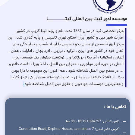
موسسه امور ثبت بین المللی ثبتـــــــــــــــــــــــــــــا
مرکز تخصصی ثبتا در سال 1381 تحت نام و برند ثبتا گروپ در کشور
امارات شهر دبی و کشور ایران استان تهران تاسیس و پایه گذاری شد ، این
مرکز فوق تخصصی از همان بدو تاسیس با ایجاد شعب و نمایندگی های
فعال خود در کشور های ایران ، ترکیه ، برزیل ، اذربایجان ، امارات ، عمان ،
آلمان ، استرالیا ، آمریکا ، بریتانیا و … توانست بعنوان یک موسسه بین
المللی در حوزه امور مهاجرتی ، حقوقی بین الملل ، اخذ ویزا ، اقامت دائم و
…. در سطح بین الملل شناخته شود . هم اکنون این مجموعه با دارا بودن
بیش از 2640 کارشناس و وکیل با تجربه توانسته بعنوان یکی از بزرگترین
و معتبرترین موسسات مهاجرتی و حقوق بین الملل شناخته شود
.
تماس با ما :
تلفن تماس: 02191094757 - 32 خط
آدرس دفتر لندن: 7 Coronation Road, Dephna House, Launchese