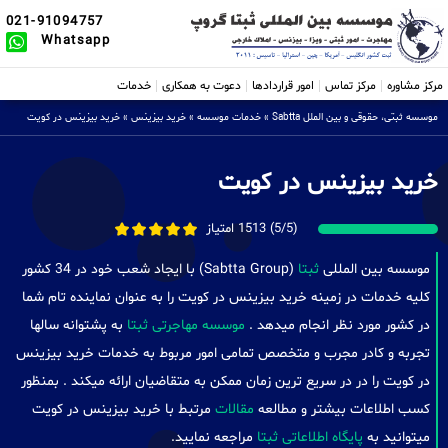
021-91094757
Whatsapp
مرکز مشاوره
مرکز تماس
امور قراردادها
دعوت به همکاری
خدمات
موسسه ثبتی، حقوقی و بین الملل Sabtta
»
خدمات موسسه
»
خرید بیزینس
»
خرید بیزینس در کویت
خرید بیزینس در کویت
(5/5) 1513 امتیاز
موسسه بین المللی
ثبتا
(Sabtta Group) با ایجاد شعب خود در 34 کشور
کلیه خدمات در زمینه خرید بیزینس در کویت را به عنوان نماینده تام شما
در کشور مورد نظر انجام میدهد .
موسسه مهاجرتی ثبتا
به پشتوانه سالها
تجربه و کادر مجرب و متخصص تمامی امور مربوط به خدمات خرید بیزینس
در کویت را در در سریع ترین زمان ممکن به متقاضیان ارائه میکند . بمنظور
کسب اطلاعات بیشتر و مطالعه
مقالات
مرتبط با خرید بیزینس در کویت
میتوانید به
پایگاه اطلاعاتی ثبتا
مراجعه نمایید.