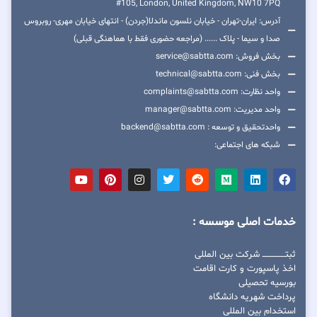
#105, London, United Kingdom, NW10 7PQ
آدرس: ایران-تهران - خیابان نلسون ماندلا(جردن) - انتهای خیابان مهری- روبروس
صدا و سیما - پلاک ...... (مراجعه حضوری فقط با هماهنگی قبلی)
بخش فروش: service@sabtta.com
بخش فنی: technical@sabtta.com
واحد نظارت: complaints@sabtta.com
واحد مدیریت: manager@sabtta.com
واحدتحقیق و توسعه : backend@sabtta.com
شبکه های اجتماعی:
خدمات اصلی موسسه :
ثبتــــــــــــــــ شرکت بین المللی
اخذ پاسپورت و کارت اقامت
بورسیه تحصیلی
پرداخت شهریه دانشگاه
استخدام بین المللی