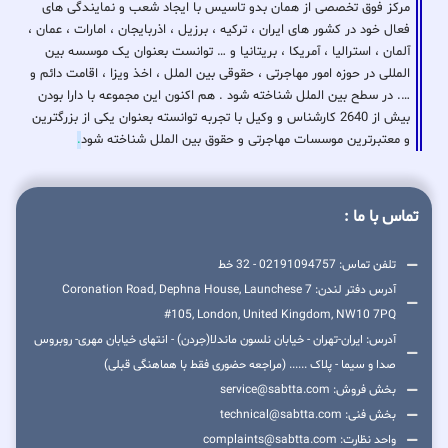
مرکز فوق تخصصی از همان بدو تاسیس با ایجاد شعب و نمایندگی های
فعال خود در کشور های ایران ، ترکیه ، برزیل ، اذربایجان ، امارات ، عمان ،
آلمان ، استرالیا ، آمریکا ، بریتانیا و … توانست بعنوان یک موسسه بین
المللی در حوزه امور مهاجرتی ، حقوقی بین الملل ، اخذ ویزا ، اقامت دائم و
…. در سطح بین الملل شناخته شود . هم اکنون این مجموعه با دارا بودن
بیش از 2640 کارشناس و وکیل با تجربه توانسته بعنوان یکی از بزرگترین
و معتبرترین موسسات مهاجرتی و حقوق بین الملل شناخته شود
.
تماس با ما :
تلفن تماس: 02191094757 - 32 خط
آدرس دفتر لندن: 7 Coronation Road, Dephna House, Launchese
#105, London, United Kingdom, NW10 7PQ
آدرس: ایران-تهران - خیابان نلسون ماندلا(جردن) - انتهای خیابان مهری- روبروس
صدا و سیما - پلاک ...... (مراجعه حضوری فقط با هماهنگی قبلی)
بخش فروش: service@sabtta.com
بخش فنی: technical@sabtta.com
واحد نظارت: complaints@sabtta.com