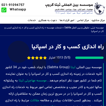
021-91094757
Whatsapp
مرکز مشاوره
مرکز تماس
امور قراردادها
دعوت به همکاری
خدمات
موسسه ثبتی، حقوقی و بین الملل Sabtta
»
خدمات موسسه
»
راه اندازی کسب و کار
»
راه اندازی کسب و
کار در اسپانیا
راه اندازی کسب و کار در اسپانیا
(5/5) 1513 امتیاز
موسسه بین المللی
ثبتا
(Sabtta Group) با ایجاد شعب خود در 34 کشور
کلیه خدمات در زمینه راه اندازی کسب و کار در اسپانیا را به عنوان نماینده
تام شما در کشور مورد نظر انجام میدهد .
موسسه مهاجرتی ثبتا
به پشتوانه
سالها تجربه و کادر مجرب و متخصص تمامی امور مربوط به خدمات راه اندازی
کسب و کار در اسپانیا را در در سریع ترین زمان ممکن به متقاضیان ارائه
میکند . بمنظور کسب اطلاعات بیشتر و مطالعه
مقالات
مرتبط با راه اندازی