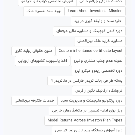
خدمات حقوقی جرائم خاص
آموزش تخصصی کراتینه و احیا مو
Learn About Investon’s Mission
تهیه سند تقسیم ملک
اجاره سند و وثیقه فوری در یزد
دوره کامل کوچینگ و مشاوره مالی حرفه‌ای
مشاوره خرید ملک بین‌المللی
Custom inheritance certificate layout
متون حقوقی روابط کاری
نمونه عدم جذب مشتری و نیرو
اخذ پاسپورت کشورهای اروپایی
دوره تخصصی ریموو میکرو ابرو
بسته طراحی ربات تریدر فارکس در متاتریدر 4
فروشگاه ارگانیک نگین زاگرس
دوره پرتفولیو منیجمنت و مدیریت سبد
خدمات متفرقه بین‌المللی
ویزا برای ادامه تحصیل در دانشگاه‌های خارجی
Model Returns Across Investon Plan Types
دوره آموزش دستگاه های لاغری غیر تهاجمی