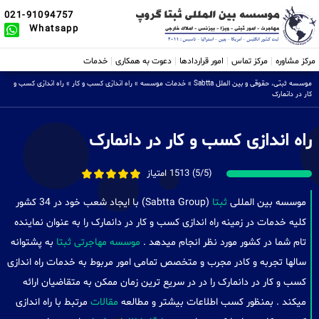
021-91094757
Whatsapp
مرکز مشاوره
مرکز تماس
امور قراردادها
دعوت به همکاری
خدمات
موسسه ثبتی، حقوقی و بین الملل Sabtta
»
خدمات موسسه
»
راه اندازی کسب و کار
»
راه اندازی کسب و
کار در دانمارک
راه اندازی کسب و کار در دانمارک
(5/5) 1513 امتیاز
موسسه بین المللی
ثبتا
(Sabtta Group) با ایجاد شعب خود در 34 کشور
کلیه خدمات در زمینه راه اندازی کسب و کار در دانمارک را به عنوان نماینده
تام شما در کشور مورد نظر انجام میدهد .
موسسه مهاجرتی ثبتا
به پشتوانه
سالها تجربه و کادر مجرب و متخصص تمامی امور مربوط به خدمات راه اندازی
کسب و کار در دانمارک را در در سریع ترین زمان ممکن به متقاضیان ارائه
میکند . بمنظور کسب اطلاعات بیشتر و مطالعه
مقالات
مرتبط با راه اندازی