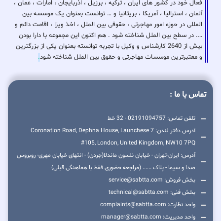
فعال خود در کشور های ایران ، ترکیه ، برزیل ، اذربایجان ، امارات ، عمان ،
آلمان ، استرالیا ، آمریکا ، بریتانیا و … توانست بعنوان یک موسسه بین
المللی در حوزه امور مهاجرتی ، حقوقی بین الملل ، اخذ ویزا ، اقامت دائم و
…. در سطح بین الملل شناخته شود . هم اکنون این مجموعه با دارا بودن
بیش از 2640 کارشناس و وکیل با تجربه توانسته بعنوان یکی از بزرگترین
و معتبرترین موسسات مهاجرتی و حقوق بین الملل شناخته شود
.
تماس با ما :
تلفن تماس: 02191094757 - 32 خط
آدرس دفتر لندن: 7 Coronation Road, Dephna House, Launchese
#105, London, United Kingdom, NW10 7PQ
آدرس: ایران-تهران - خیابان نلسون ماندلا(جردن) - انتهای خیابان مهری- روبروس
صدا و سیما - پلاک ...... (مراجعه حضوری فقط با هماهنگی قبلی)
بخش فروش: service@sabtta.com
بخش فنی: technical@sabtta.com
واحد نظارت: complaints@sabtta.com
واحد مدیریت: manager@sabtta.com