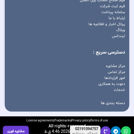
فرم افتتاح حساب بین المللی
فرم ثبت شرکت
سامانه پرداخت
ارتباط با ما
پرتال اخبار و اطلاعیه ها
وبلاگ
ایندکس
دسترسی سریع :
مرکز مشاوره
مرکز تماس
امور قراردادها
دعوت به همکاری
خدمات
دسته بندی ها
License agreements
Trademarks
Privacy policy
Terms of use
All rights-reserved
02191094757
مشاوره فوری
آگوست 10, 2026 4:46 ق.ظ
پاسخگویی مستقیم