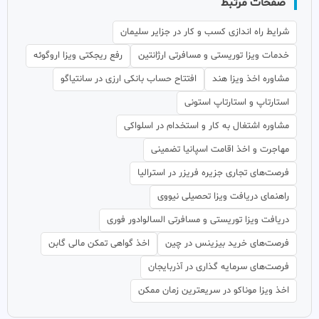
صفحات مرتبط
شرایط راه اندازی کسب و کار در جزایر سلیمان
خدمات ویزا توریستی و مسافرتی ارژانتین
رفع ریجکتی ویزا اروگوئه
مشاوره اخذ ویزا هند
افتتاح حساب بانکی ارزی در سانتیاگو
استارتاپ و استارتاپ استونی
مشاوره اشتغال به کار و استخدام در اسلواکی
مهاجرت و اخذ اقامت اسپانیا تضمینی
فرصت‌های تجاری جزیره فریزر در استرالیا
راهنمای دریافت ویزا تحصیلی نیووی
دریافت ویزا توریستی و مسافرتی السالوادور فوری
فرصت‌های خرید بیزینس در چین
اخذ گواهی تمکن مالی گابن
فرصت‌های سرمایه گذاری در آذربایجان
اخذ ویزا موناکو در سریعترین زمان ممکن