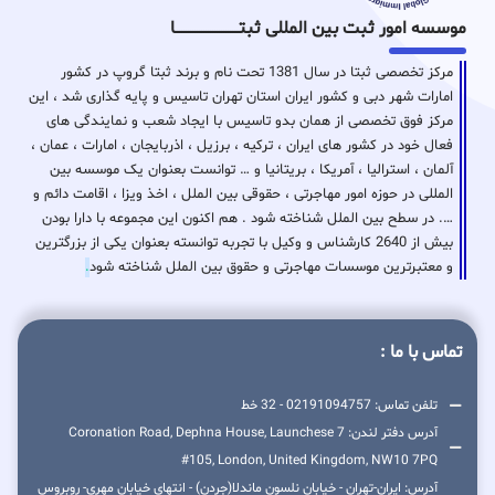
موسسه امور ثبت بین المللی ثبتـــــــــــــــــــــــــــــا
مرکز تخصصی ثبتا در سال 1381 تحت نام و برند ثبتا گروپ در کشور
امارات شهر دبی و کشور ایران استان تهران تاسیس و پایه گذاری شد ، این
مرکز فوق تخصصی از همان بدو تاسیس با ایجاد شعب و نمایندگی های
فعال خود در کشور های ایران ، ترکیه ، برزیل ، اذربایجان ، امارات ، عمان ،
آلمان ، استرالیا ، آمریکا ، بریتانیا و … توانست بعنوان یک موسسه بین
المللی در حوزه امور مهاجرتی ، حقوقی بین الملل ، اخذ ویزا ، اقامت دائم و
…. در سطح بین الملل شناخته شود . هم اکنون این مجموعه با دارا بودن
بیش از 2640 کارشناس و وکیل با تجربه توانسته بعنوان یکی از بزرگترین
و معتبرترین موسسات مهاجرتی و حقوق بین الملل شناخته شود
.
تماس با ما :
تلفن تماس: 02191094757 - 32 خط
آدرس دفتر لندن: 7 Coronation Road, Dephna House, Launchese
#105, London, United Kingdom, NW10 7PQ
آدرس: ایران-تهران - خیابان نلسون ماندلا(جردن) - انتهای خیابان مهری- روبروس