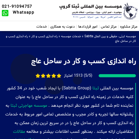
021-91094757
Whatsapp
مرکز مشاوره
مرکز تماس
امور قراردادها
دعوت به همکاری
خدمات
موسسه ثبتی، حقوقی و بین الملل Sabtta
»
خدمات موسسه
»
راه اندازی کسب و کار
»
راه اندازی کسب و
کار در ساحل عاج
راه اندازی کسب و کار در ساحل عاج
(5/5) 1513 امتیاز
موسسه بین المللی
ثبتا
(Sabtta Group) با ایجاد شعب خود در 34 کشور
کلیه خدمات در زمینه راه اندازی کسب و کار در ساحل عاج را به عنوان
نماینده تام شما در کشور مورد نظر انجام میدهد .
موسسه مهاجرتی ثبتا
به
پشتوانه سالها تجربه و کادر مجرب و متخصص تمامی امور مربوط به خدمات
راه اندازی کسب و کار در ساحل عاج را در در سریع ترین زمان ممکن به
متقاضیان ارائه میکند . بمنظور کسب اطلاعات بیشتر و مطالعه
مقالات