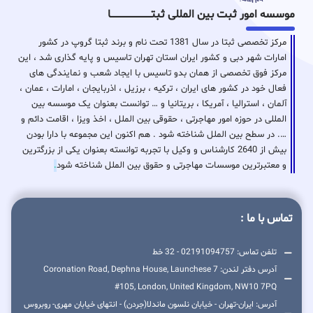
موسسه امور ثبت بین المللی ثبتـــــــــــــــــــــــــــــا
مرکز تخصصی ثبتا در سال 1381 تحت نام و برند ثبتا گروپ در کشور
امارات شهر دبی و کشور ایران استان تهران تاسیس و پایه گذاری شد ، این
مرکز فوق تخصصی از همان بدو تاسیس با ایجاد شعب و نمایندگی های
فعال خود در کشور های ایران ، ترکیه ، برزیل ، اذربایجان ، امارات ، عمان ،
آلمان ، استرالیا ، آمریکا ، بریتانیا و … توانست بعنوان یک موسسه بین
المللی در حوزه امور مهاجرتی ، حقوقی بین الملل ، اخذ ویزا ، اقامت دائم و
…. در سطح بین الملل شناخته شود . هم اکنون این مجموعه با دارا بودن
بیش از 2640 کارشناس و وکیل با تجربه توانسته بعنوان یکی از بزرگترین
و معتبرترین موسسات مهاجرتی و حقوق بین الملل شناخته شود
.
تماس با ما :
تلفن تماس: 02191094757 - 32 خط
آدرس دفتر لندن: 7 Coronation Road, Dephna House, Launchese
#105, London, United Kingdom, NW10 7PQ
آدرس: ایران-تهران - خیابان نلسون ماندلا(جردن) - انتهای خیابان مهری- روبروس