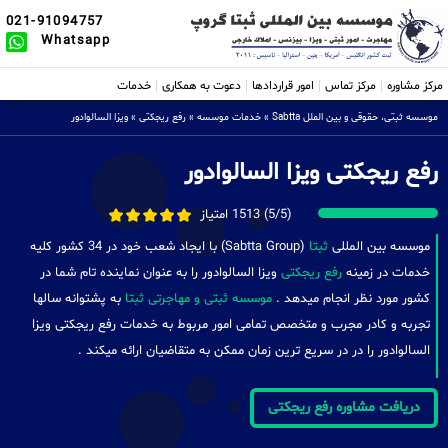
021-91094757
Whatsapp
مرکز مشاوره
مرکز تماس
امور قراردادها
دعوت به همکاری
خدمات
موسسه ثبتی، حقوقی و بین الملل Sabtta
»
خدمات موسسه
»
رفع ریجکتی
»
ویزا السالوادور
رفع ریجکتی ویزا السالوادور
(5/5) 1513 امتیاز
موسسه بین المللی
ثبتا
(Sabtta Group) با ایجاد شعب خود در 34 کشور کلیه
خدمات در زمینه
رفع ریجکتی
ویزا السالوادور را به عنوان نماینده تام شما در
کشور مورد نظر انجام میدهد .
موسسه ثبتی و مهاجرتی ثبتا
به پشتوانه سالها
تجربه و کادر مجرب و متخصص تمامی امور مربوط به خدمات رفع ریجکتی ویزا
السالوادور را در در سریع ترین زمان ممکن به متقاضیان ارائه میکند .
دریافت مشاوره رفع ریجکتی