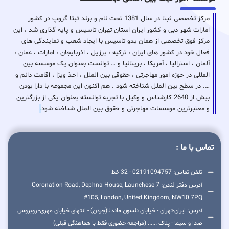
مرکز تخصصی ثبتا در سال 1381 تحت نام و برند ثبتا گروپ در کشور
امارات شهر دبی و کشور ایران استان تهران تاسیس و پایه گذاری شد ، این
مرکز فوق تخصصی از همان بدو تاسیس با ایجاد شعب و نمایندگی های
فعال خود در کشور های ایران ، ترکیه ، برزیل ، اذربایجان ، امارات ، عمان ،
آلمان ، استرالیا ، آمریکا ، بریتانیا و … توانست بعنوان یک موسسه بین
المللی در حوزه امور مهاجرتی ، حقوقی بین الملل ، اخذ ویزا ، اقامت دائم و
…. در سطح بین الملل شناخته شود . هم اکنون این مجموعه با دارا بودن
بیش از 2640 کارشناس و وکیل با تجربه توانسته بعنوان یکی از بزرگترین
و معتبرترین موسسات مهاجرتی و حقوق بین الملل شناخته شود
.
تماس با ما :
تلفن تماس: 02191094757 - 32 خط
آدرس دفتر لندن: 7 Coronation Road, Dephna House, Launchese
#105, London, United Kingdom, NW10 7PQ
آدرس: ایران-تهران - خیابان نلسون ماندلا(جردن) - انتهای خیابان مهری- روبروس
صدا و سیما - پلاک ...... (مراجعه حضوری فقط با هماهنگی قبلی)