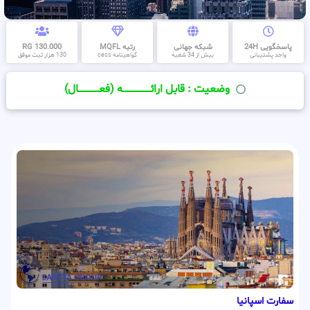
پاسخگویی 24H
شبکه جهانی
رتبه MQFL
130.000 RG
واحد پشتیبانی
بیش از 34 شعبه
گواهینامه cess
130 هزار ثبت موفق
وضعیت : قابل ارائــــــــــــــــــــه (فعـــــــــــــــال)
سفارت اسپانیا