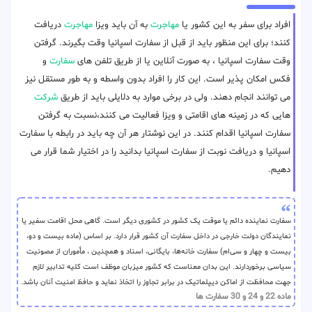
افراد برای سفر به این کشور یا
مهاجرت
به آن باید ویزا
مهاجرت
دریافت
کنند؛ برای این منظور باید از قبل از سفارت اسپانیا وقت بگیرند. گرفتن
وقت سفارت اسپانیا ، به صورت آنلاین یا از طریق تلفن های
سفارت
و
فکس امکان پذیر است. این کار را افراد بدون واسطه و به طور مستقل نیز
می توانند انجام دهند. ولی در برخی موارد به دلایلی باید از طریق
شرکت
هایی که در زمینه های اقامتی و ویزا فعالیت می کنند،نسبت به گرفتن
سفارت اسپانیا اقدام کنند. در این نوشتار هر آن چه باید در رابطه با سفارت
اسپانیا و دریافت نوبت از سفارت اسپانیا بدانید را در اختیار شما قرار می
دهیم.
سفارت نماینده دائم یا موقت یک کشور در کشوری دیگر است. گاهی محل اقامت سفیر یا
نمایندگان دولت‌ خارجی در داخل سفارت آن کشور قرار دارد. بر اساس (ماده بیست و دو،
بیست و چهار و سی‌ام) سفارت خانه‌ها، بایگانی، اسناد و همچنین ، مأموران از مصونیت
سیاسی برخوردارند. این بدان معناست که کشور میزبان موظف است کلیه تدابیر لازم
جهت محافظت از اماکن دیپلماتیک در برابر تجاوز را اتخاذ نماید و حافظ امنیت آنان باشد.
ماده 22 و 24 و 30 سفارت ها