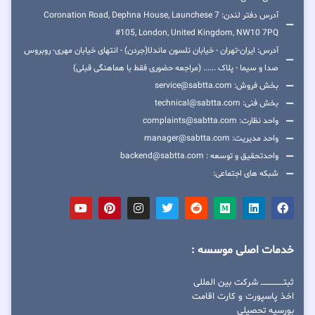
آدرس دفتر لندن: 7 Coronation Road, Dephna House, Launchese
#105, London, United Kingdom, NW10 7PQ
آدرس: ایران-تهران - خیابان نلسون ماندلا(جردن) - انتهای خیابان مهری- روبروس
صدا و سیما - پلاک ...... (مراجعه حضوری فقط با هماهنگی قبلی)
بخش فروش: service@sabtta.com
بخش فنی: technical@sabtta.com
واحد نظارت: complaints@sabtta.com
واحد مدیریت: manager@sabtta.com
واحدتحقیق و توسعه : backend@sabtta.com
شبکه های اجتماعی:
خدمات اصلی موسسه :
ثبتــــــــــــــــ شرکت بین المللی
اخذ پاسپورت و کارت اقامت
بورسیه تحصیلی