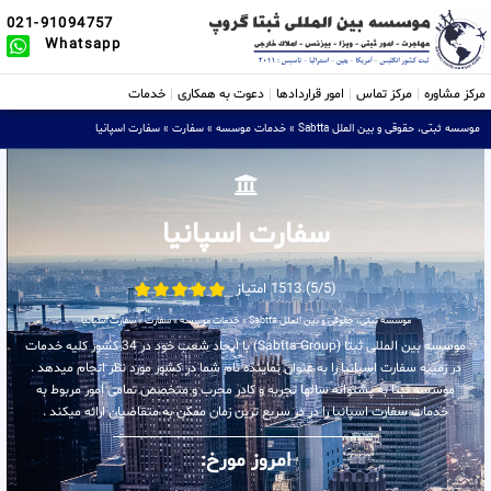
021-91094757
Whatsapp
مرکز مشاوره
مرکز تماس
امور قراردادها
دعوت به همکاری
خدمات
موسسه ثبتی، حقوقی و بین الملل Sabtta
»
خدمات موسسه
»
سفارت
»
سفارت اسپانیا
سفارت اسپانیا
(5/5) 1513 امتیاز
موسسه ثبتی، حقوقی و بین الملل Sabtta
»
خدمات موسسه
»
سفارت
»
سفارت اسپانیا
موسسه بین المللی ثبتا (Sabtta Group) با ایجاد شعب خود در 34 کشور کلیه خدمات
در زمینه سفارت اسپانیا را به عنوان نماینده تام شما در کشور مورد نظر انجام میدهد .
موسسه ثبتا به پشتوانه سالها تجربه و کادر مجرب و متخصص تمامی امور مربوط به
خدمات سفارت اسپانیا را در در سریع ترین زمان ممکن به متقاضیان ارائه میکند .
امروز مورخ: