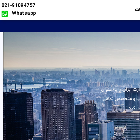
021-91094757
ت
Whatsapp
لیه خدمات در زمینه سفارت ایران را به عنوان
مجرب و متخصص تمامی
میکند .