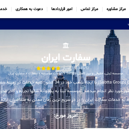
مرکز مشاوره
مرکز تماس
امور قراردادها
دعوت به همکاری
خدما
سفارت ایران
(5/5) 1513 امتیاز
موسسه ثبتی، حقوقی و بین الملل Sabtta
»
خدمات موسسه
»
سفارت
»
سفارت ایران
موسسه بین المللی ثبتا (Sabtta Group) با ایجاد شعب خود در 34 کشور ک
شور مورد نظر انجام میدهد . موسسه ثبتا به پشتوانه سالها تجربه و کادر 
ط به خدمات سفارت ایران را در در سریع ترین زمان ممکن به متقاضیان ارائه 
امروز مورخ: