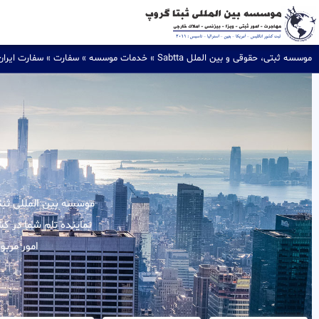
موسسه ثبتی، حقوقی و بین الملل Sabtta
»
خدمات موسسه
»
سفارت
»
سفارت ایران
نماینده تام شما در ک
امور مربو