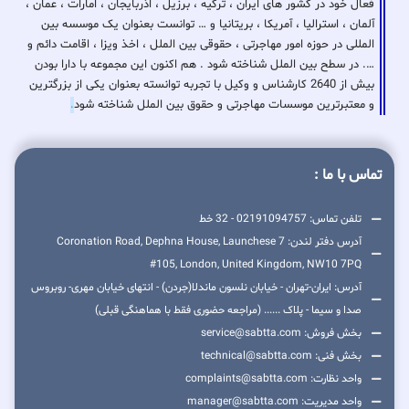
فعال خود در کشور های ایران ، ترکیه ، برزیل ، اذربایجان ، امارات ، عمان ،
آلمان ، استرالیا ، آمریکا ، بریتانیا و … توانست بعنوان یک موسسه بین
المللی در حوزه امور مهاجرتی ، حقوقی بین الملل ، اخذ ویزا ، اقامت دائم و
…. در سطح بین الملل شناخته شود . هم اکنون این مجموعه با دارا بودن
بیش از 2640 کارشناس و وکیل با تجربه توانسته بعنوان یکی از بزرگترین
و معتبرترین موسسات مهاجرتی و حقوق بین الملل شناخته شود
.
تماس با ما :
تلفن تماس: 02191094757 - 32 خط
آدرس دفتر لندن: 7 Coronation Road, Dephna House, Launchese
#105, London, United Kingdom, NW10 7PQ
آدرس: ایران-تهران - خیابان نلسون ماندلا(جردن) - انتهای خیابان مهری- روبروس
صدا و سیما - پلاک ...... (مراجعه حضوری فقط با هماهنگی قبلی)
بخش فروش: service@sabtta.com
بخش فنی: technical@sabtta.com
واحد نظارت: complaints@sabtta.com
واحد مدیریت: manager@sabtta.com