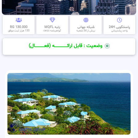
پاسخگویی 24H
شبکه جهانی
رتبه MQFL
130.000 RG
واحد پشتیبانی
بیش از 34 شعبه
گواهینامه cess
130 هزار ثبت موفق
وضعیت : قابل ارائــــــــــــــــــــه (فعـــــــــــــــال)