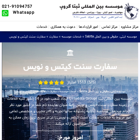
021-91094757
Whatsapp
مرکز مشاوره
مرکز تماس
امور قراردادها
دعوت به همکاری
خدمات
موسسه ثبتی، حقوقی و بین الملل Sabtta
»
خدمات موسسه
»
سفارت
»
سفارت سنت کیتس و نویس
سفارت سنت کیتس و نویس
(5/5) 1513 امتیاز
موسسه ثبتی، حقوقی و بین الملل Sabtta
»
خدمات موسسه
»
سفارت
»
سفارت سنت کیتس و نویس
موسسه بین المللی ثبتا (Sabtta Group) با ایجاد شعب خود در 34 کشور کلیه خدمات
در زمینه سفارت سنت کیتس و نویس را به عنوان نماینده تام شما در کشور مورد نظر
انجام میدهد . موسسه ثبتا به پشتوانه سالها تجربه و کادر مجرب و متخصص تمامی
امور مربوط به خدمات سفارت سنت کیتس و نویس را در در سریع ترین زمان ممکن به
متقاضیان ارائه میکند .
امروز مورخ: