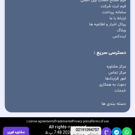
فرم افتتاح حساب بین المللی
فرم ثبت شرکت
سامانه پرداخت
ارتباط با ما
پرتال اخبار و اطلاعیه ها
وبلاگ
ایندکس
دسترسی سریع :
مرکز مشاوره
مرکز تماس
امور قراردادها
دعوت به همکاری
خدمات
دسته بندی ها
License agreements
Trademarks
Privacy policy
Terms of use
All rights-reserved
02191094757
آگوست 6, 2026 7:48 ب.ظ
مشاوره فوری
پاسخگویی مستقیم