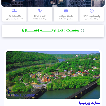
پاسخگویی 24H
شبکه جهانی
رتبه MQFL
130.000 RG
واحد پشتیبانی
بیش از 34 شعبه
گواهینامه cess
130 هزار ثبت موفق
وضعیت : قابل ارائــــــــــــــــــــه (فعـــــــــــــــال)
سفارت ویرجینیا