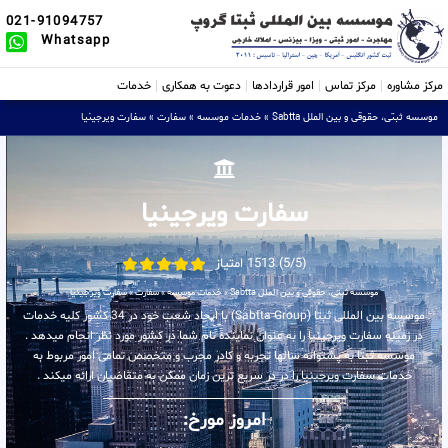
021-91094757
Whatsapp
مرکز مشاوره
مرکز تماس
امور قراردادها
دعوت به همکاری
خدمات
موسسه ثبتی، حقوقی و بین الملل Sabtta
»
خدمات موسسه
»
سفارت
»
سفارت ویرجینیا
سفارت ویرجینیا
(5/5) 1513 امتیاز
موسسه ثبتی، حقوقی و بین الملل Sabtta
»
خدمات موسسه
»
سفارت
»
سفارت ویرجینیا
موسسه بین المللی ثبتا (Sabtta Group) با ایجاد شعب خود در 34 کشور کلیه خدمات
در زمینه سفارت ویرجینیا را به عنوان نماینده تام شما در کشور مورد نظر انجام میدهد .
موسسه ثبتا به پشتوانه سالها تجربه و کادر مجرب و متخصص تمامی امور مربوط به
خدمات سفارت ویرجینیا را در در سریع ترین زمان ممکن به متقاضیان ارائه میکند .
امروز مورخ: