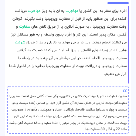
افراد برای سفر به این کشور یا
مهاجرت
به آن باید ویزا
مهاجرت
دریافت
کنند؛ برای این منظور باید از قبل از سفارت ویرجینیا وقت بگیرند. گرفتن
وقت سفارت ویرجینیا ، به صورت آنلاین یا از طریق تلفن های
سفارت
و
فکس امکان پذیر است. این کار را افراد بدون واسطه و به طور مستقل نیز
می توانند انجام دهند. ولی در برخی موارد به دلایلی باید از طریق
شرکت
هایی که در زمینه های اقامتی و ویزا فعالیت می کنند،نسبت به گرفتن
سفارت ویرجینیا اقدام کنند. در این نوشتار هر آن چه باید در رابطه با
سفارت ویرجینیا و دریافت نوبت از سفارت ویرجینیا بدانید را در اختیار شما
قرار می دهیم.
سفارت نماینده دائم یا موقت یک کشور در کشوری دیگر است. گاهی محل اقامت سفیر یا
نمایندگان دولت‌ خارجی در داخل سفارت آن کشور قرار دارد. بر اساس (ماده بیست و دو،
بیست و چهار و سی‌ام) سفارت خانه‌ها، بایگانی، اسناد و همچنین ، مأموران از مصونیت
سیاسی برخوردارند. این بدان معناست که کشور میزبان موظف است کلیه تدابیر لازم
جهت محافظت از اماکن دیپلماتیک در برابر تجاوز را اتخاذ نماید و حافظ امنیت آنان باشد.
ماده 22 و 24 و 30 سفارت ها