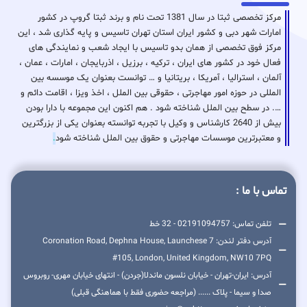
مرکز تخصصی ثبتا در سال 1381 تحت نام و برند ثبتا گروپ در کشور
امارات شهر دبی و کشور ایران استان تهران تاسیس و پایه گذاری شد ، این
مرکز فوق تخصصی از همان بدو تاسیس با ایجاد شعب و نمایندگی های
فعال خود در کشور های ایران ، ترکیه ، برزیل ، اذربایجان ، امارات ، عمان ،
آلمان ، استرالیا ، آمریکا ، بریتانیا و … توانست بعنوان یک موسسه بین
المللی در حوزه امور مهاجرتی ، حقوقی بین الملل ، اخذ ویزا ، اقامت دائم و
…. در سطح بین الملل شناخته شود . هم اکنون این مجموعه با دارا بودن
بیش از 2640 کارشناس و وکیل با تجربه توانسته بعنوان یکی از بزرگترین
و معتبرترین موسسات مهاجرتی و حقوق بین الملل شناخته شود
.
تماس با ما :
تلفن تماس: 02191094757 - 32 خط
آدرس دفتر لندن: 7 Coronation Road, Dephna House, Launchese
#105, London, United Kingdom, NW10 7PQ
آدرس: ایران-تهران - خیابان نلسون ماندلا(جردن) - انتهای خیابان مهری- روبروس
صدا و سیما - پلاک ...... (مراجعه حضوری فقط با هماهنگی قبلی)