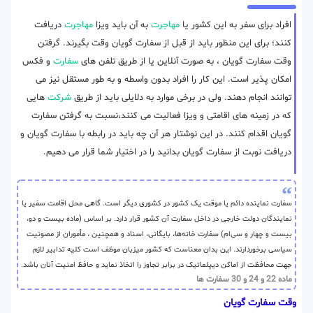
افراد برای سفر به این کشور یا
مهاجرت
به آن باید ویزا
مهاجرت
دریافت
کنند؛ برای این منظور باید از قبل از سفارت گویان وقت بگیرند. گرفتن
وقت سفارت گویان ، به صورت آنلاین یا از طریق تلفن های
سفارت
و فکس
امکان پذیر است. این کار را افراد بدون واسطه و به طور مستقل نیز می
توانند انجام دهند. ولی در برخی موارد به دلایلی باید از طریق
شرکت
هایی
که در زمینه های اقامتی و ویزا فعالیت می کنند،نسبت به گرفتن سفارت
گویان اقدام کنند. در این نوشتار هر آن چه باید در رابطه با سفارت گویان و
دریافت نوبت از سفارت گویان بدانید را در اختیار شما قرار می دهیم.
سفارت نماینده دائم یا موقت یک کشور در کشوری دیگر است. گاهی محل اقامت سفیر یا
نمایندگان دولت‌ خارجی در داخل سفارت آن کشور قرار دارد. بر اساس (ماده بیست و دو،
بیست و چهار و سی‌ام) سفارت خانه‌ها، بایگانی، اسناد و همچنین ، مأموران از مصونیت
سیاسی برخوردارند. این بدان معناست که کشور میزبان موظف است کلیه تدابیر لازم
جهت محافظت از اماکن دیپلماتیک در برابر تجاوز را اتخاذ نماید و حافظ امنیت آنان باشد.
ماده 22 و 24 و 30 سفارت ها
وقت سفارت گویان