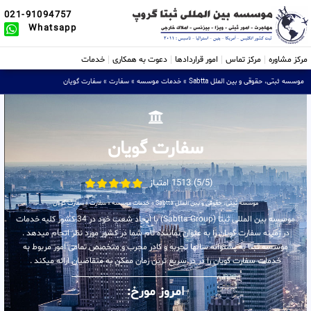
021-91094757
Whatsapp
مرکز مشاوره
مرکز تماس
امور قراردادها
دعوت به همکاری
خدمات
موسسه ثبتی، حقوقی و بین الملل Sabtta
»
خدمات موسسه
»
سفارت
»
سفارت گویان
سفارت گویان
(5/5) 1513 امتیاز
موسسه ثبتی، حقوقی و بین الملل Sabtta
»
خدمات موسسه
»
سفارت
»
سفارت گویان
موسسه بین المللی ثبتا (Sabtta Group) با ایجاد شعب خود در 34 کشور کلیه خدمات
در زمینه سفارت گویان را به عنوان نماینده تام شما در کشور مورد نظر انجام میدهد .
موسسه ثبتا به پشتوانه سالها تجربه و کادر مجرب و متخصص تمامی امور مربوط به
خدمات سفارت گویان را در در سریع ترین زمان ممکن به متقاضیان ارائه میکند .
امروز مورخ: