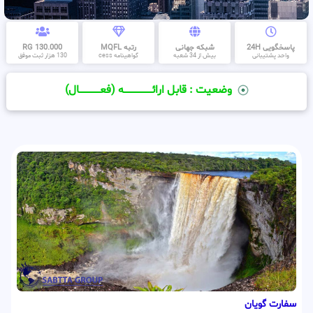
پاسخگویی 24H
شبکه جهانی
رتبه MQFL
130.000 RG
واحد پشتیبانی
بیش از 34 شعبه
گواهینامه cess
130 هزار ثبت موفق
وضعیت : قابل ارائــــــــــــــــــــه (فعـــــــــــــــال)
سفارت گویان