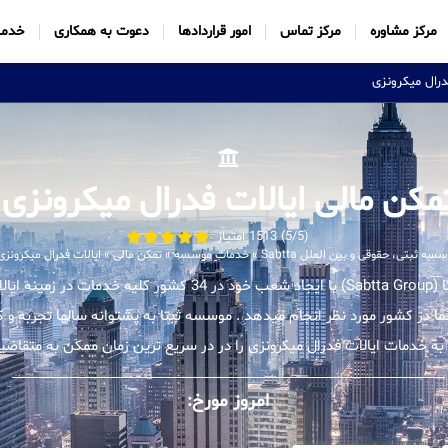
مرکز مشاوره
مرکز تماس
امور قراردادها
دعوت به همکاری
خدما
درال میکرونزی
مکن مالی ایالات فدرال میکرونزی
(5/5) 1513 امتیاز
سه ثبتی، حقوقی و بین الملل Sabtta
»
خدمات موسسه
»
تمکن مالی
»
ایالات فدرال میکرونزی
موسسه بین المللی ثبتا (Sabtta Group) با ایجاد شعب خود در 34 کشور ک
شما در کشور مورد نظر انجام میدهد . موسسه ثبتا به پشتوانه سالها تجربه 
به خدمات ایالات فدرال میکرونزی را در در سریع ترین زمان ممکن به متقاضیان
امروز مورخ: