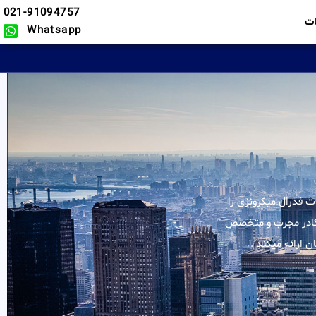
021-91094757
ت
Whatsapp
لیه خدمات در زمینه ایالات فدرال میکرونزی را
و کادر مجرب و متخصص
 ارائه میکند .