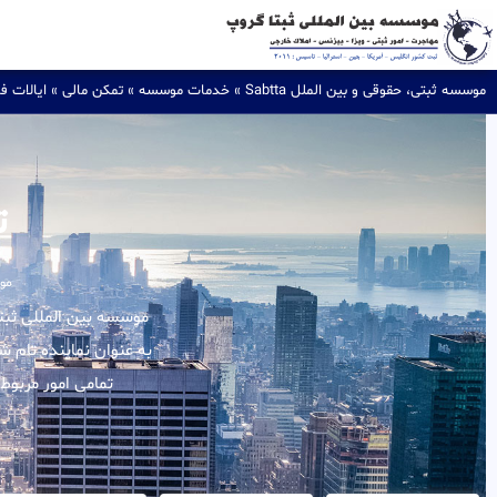
موسسه ثبتی، حقوقی و بین الملل Sabtta
»
خدمات موسسه
»
تمکن مالی
»
ایالات ف
ت
موس
به عنوان نماینده تام 
تمامی امور مربوط 