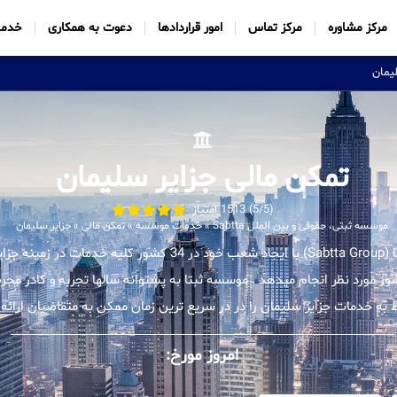
مرکز مشاوره
مرکز تماس
امور قراردادها
دعوت به همکاری
خدما
یمان
تمکن مالی جزایر سلیمان
(5/5) 1513 امتیاز
موسسه ثبتی، حقوقی و بین الملل Sabtta
»
خدمات موسسه
»
تمکن مالی
»
جزایر سلیمان
موسسه بین المللی ثبتا (Sabtta Group) با ایجاد شعب خود در 34 کشور ک
شور مورد نظر انجام میدهد . موسسه ثبتا به پشتوانه سالها تجربه و کادر 
ط به خدمات جزایر سلیمان را در در سریع ترین زمان ممکن به متقاضیان ارائه 
امروز مورخ: