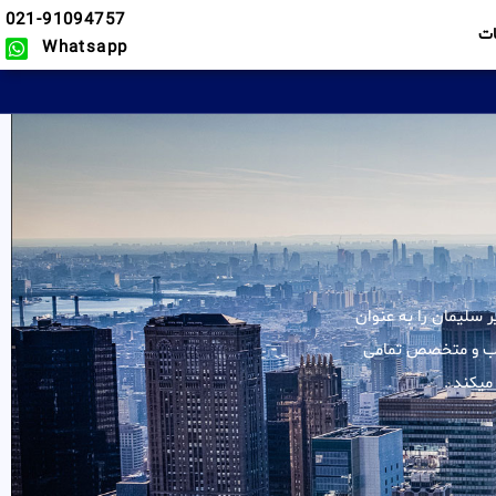
021-91094757
ت
Whatsapp
لیه خدمات در زمینه جزایر سلیمان را به عنوان
مجرب و متخصص تمامی
میکند .