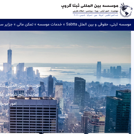
موسسه ثبتی، حقوقی و بین الملل Sabtta
»
خدمات موسسه
»
تمکن مالی
»
جزایر سل
نماینده تام شما در ک
امور مربو