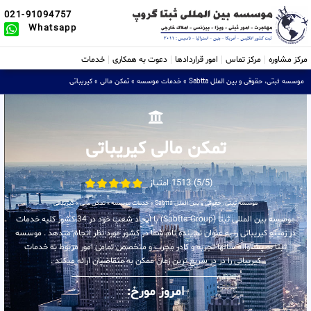
021-91094757
Whatsapp
مرکز مشاوره
مرکز تماس
امور قراردادها
دعوت به همکاری
خدمات
موسسه ثبتی، حقوقی و بین الملل Sabtta
»
خدمات موسسه
»
تمکن مالی
»
کیریباتی
تمکن مالی کیریباتی
(5/5) 1513 امتیاز
موسسه ثبتی، حقوقی و بین الملل Sabtta
»
خدمات موسسه
»
تمکن مالی
»
کیریباتی
موسسه بین المللی ثبتا (Sabtta Group) با ایجاد شعب خود در 34 کشور کلیه خدمات
در زمینه کیریباتی را به عنوان نماینده تام شما در کشور مورد نظر انجام میدهد . موسسه
ثبتا به پشتوانه سالها تجربه و کادر مجرب و متخصص تمامی امور مربوط به خدمات
کیریباتی را در در سریع ترین زمان ممکن به متقاضیان ارائه میکند .
امروز مورخ: