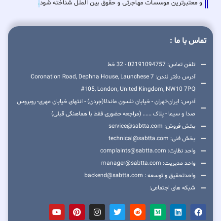
و معتبرترین موسسات مهاجرتی و حقوق بین الملل شناخته شود
.
تماس با ما :
تلفن تماس: 02191094757 - 32 خط
آدرس دفتر لندن: 7 Coronation Road, Dephna House, Launchese
#105, London, United Kingdom, NW10 7PQ
آدرس: ایران-تهران - خیابان نلسون ماندلا(جردن) - انتهای خیابان مهری- روبروس
صدا و سیما - پلاک ...... (مراجعه حضوری فقط با هماهنگی قبلی)
بخش فروش: service@sabtta.com
بخش فنی: technical@sabtta.com
واحد نظارت: complaints@sabtta.com
واحد مدیریت: manager@sabtta.com
واحدتحقیق و توسعه : backend@sabtta.com
شبکه های اجتماعی: