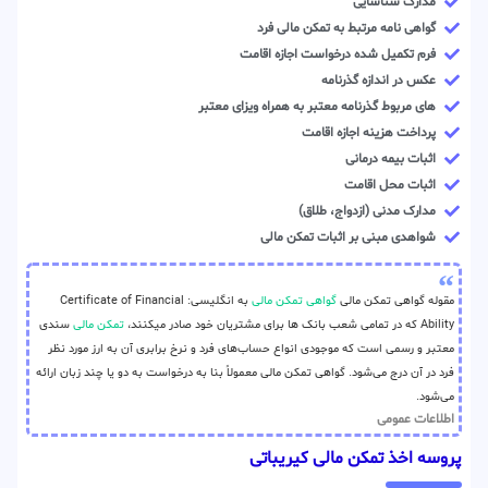
مدارک شناسایی
گواهی نامه مرتبط به تمکن مالی فرد
فرم تکمیل شده درخواست اجازه اقامت
عکس در اندازه گذرنامه
های مربوط گذرنامه معتبر به همراه ویزای معتبر
پرداخت هزینه اجازه اقامت
اثبات بیمه درمانی
اثبات محل اقامت
مدارک مدنی (ازدواج، طلاق)
شواهدی مبنی بر اثبات تمکن مالی
مقوله گواهی تمکن مالی
گواهی تمکن مالی
به انگلیسی: Certificate of Financial
Ability که در تمامی شعب بانک ها برای مشتریان خود صادر میکنند،
تمکن مالی
سندی
معتبر و رسمی است که موجودی انواع حساب‌های فرد و نرخ برابری آن به ارز مورد نظر
فرد در آن درج می‌شود. گواهی تمکن مالی معمولاً بنا به درخواست به دو یا چند زبان ارائه
می‌شود.
اطلاعات عمومی
پروسه اخذ تمکن مالی کیریباتی