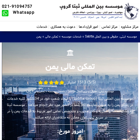
021-91094757
Whatsapp
مرکز مشاوره
مرکز تماس
امور قراردادها
دعوت به همکاری
خدمات
موسسه ثبتی، حقوقی و بین الملل Sabtta
»
خدمات موسسه
»
تمکن مالی
»
یمن
تمکن مالی یمن
(5/5) 1513 امتیاز
موسسه ثبتی، حقوقی و بین الملل Sabtta
»
خدمات موسسه
»
تمکن مالی
»
یمن
موسسه بین المللی ثبتا (Sabtta Group) با ایجاد شعب خود در 34 کشور کلیه خدمات
در زمینه یمن را به عنوان نماینده تام شما در کشور مورد نظر انجام میدهد . موسسه ثبتا
به پشتوانه سالها تجربه و کادر مجرب و متخصص تمامی امور مربوط به خدمات یمن را در
در سریع ترین زمان ممکن به متقاضیان ارائه میکند .
امروز مورخ: