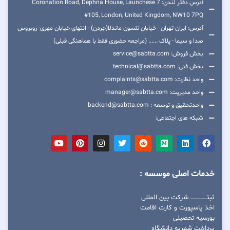
آدرس دفتر لندن: 7 Coronation Road, Dephna House, Launchese
#105, London, United Kingdom, NW10 7PQ
آدرس: ایران-تهران - خیابان نلسون ماندلا(جردن) - انتهای خیابان مهری- روبروس
صدا و سیما - پلاک ...... (مراجعه حضوری فقط با هماهنگی قبلی)
بخش فروش: service@sabtta.com
بخش فنی: technical@sabtta.com
واحد نظارت: complaints@sabtta.com
واحد مدیریت: manager@sabtta.com
واحدتحقیق و توسعه : backend@sabtta.com
شبکه های اجتماعی:
خدمات اصلی موسسه :
ثبتــــــــــــــــ شرکت بین المللی
اخذ پاسپورت و کارت اقامت
بورسیه تحصیلی
پرداخت شهریه دانشگاه