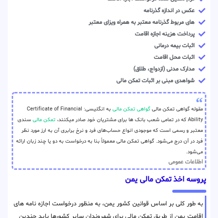
عکس در اندازه گذرنامه
های مربوط گذرنامه معتبر به همراه ویزای معتبر
پرداخت هزینه اجازه اقامت
اثبات بیمه درمانی
اثبات محل اقامت
مدارک مدنی (ازدواج، طلاق)
شواهدی مبنی بر اثبات تمکن مالی
مقوله گواهی تمکن مالی
گواهی تمکن مالی
به انگلیسی: Certificate of Financial
Ability که در تمامی شعب بانک ها برای مشتریان خود صادر میکنند،
تمکن مالی
سندی
معتبر و رسمی است که موجودی انواع حساب‌های فرد و نرخ برابری آن به ارز مورد نظر
فرد در آن درج می‌شود. گواهی تمکن مالی معمولاً بنا به درخواست به دو یا چند زبان ارائه
می‌شود.
اطلاعات عمومی
پروسه اخذ تمکن مالی یمن
به طور کلی بر اساس قوانین کشور یمن، به منظور درخواست اجازه نامه های
اقامت یمن از طریق تمکن مالی برای شهروندان سایر کشورها باید چندین