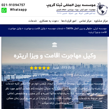
021-91094757
Whatsapp
مرکز مشاوره
مرکز تماس
امور قراردادها
دعوت به همکاری
خدمات
موسسه ثبتی، حقوقی و بین الملل Sabtta
»
خدمات موسسه
»
وکیل اقامت و مهاجرت
»
وکیل مهاجرت
اقامت و ویزا اریتره
وکیل مهاجرت اقامت و ویزا اریتره
(5/5) 1513 امتیاز
موسسه ثبتی، حقوقی و بین الملل Sabtta
»
خدمات موسسه
»
وکیل اقامت و مهاجرت
»
وکیل مهاجرت اقامت و ویزا
اریتره
موسسه بین المللی ثبتا (Sabtta Group) با ایجاد شعب خود در 34 کشور کلیه خدمات
در زمینه وکیل مهاجرت اقامت و ویزا اریتره را به عنوان نماینده تام شما در کشور مورد نظر
انجام میدهد . موسسه ثبتا به پشتوانه سالها تجربه و کادر مجرب و متخصص تمامی
امور مربوط به خدمات وکیل مهاجرت اقامت و ویزا اریتره را در در سریع ترین زمان ممکن
به متقاضیان ارائه میکند .