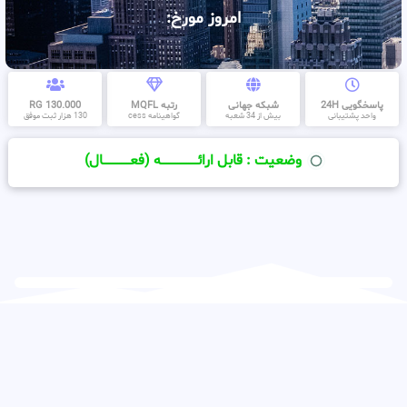
امروز مورخ:
پاسخگویی 24H
شبکه جهانی
رتبه MQFL
130.000 RG
واحد پشتیبانی
بیش از 34 شعبه
گواهینامه cess
130 هزار ثبت موفق
وضعیت : قابل ارائــــــــــــــــــــه (فعـــــــــــــــال)