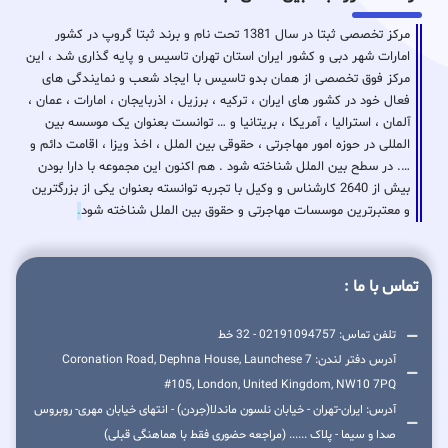
مرکز تخصصی ثبتا در سال 1381 تحت نام و برند ثبتا گروپ در کشور
امارات شهر دبی و کشور ایران استان تهران تاسیس و پایه گذاری شد ، این
مرکز فوق تخصصی از همان بدو تاسیس با ایجاد شعب و نمایندگی های
فعال خود در کشور های ایران ، ترکیه ، برزیل ، اذربایجان ، امارات ، عمان ،
آلمان ، استرالیا ، آمریکا ، بریتانیا و … توانست بعنوان یک موسسه بین
المللی در حوزه امور مهاجرتی ، حقوقی بین الملل ، اخذ ویزا ، اقامت دائم و
…. در سطح بین الملل شناخته شود . هم اکنون این مجموعه با دارا بودن
بیش از 2640 کارشناس و وکیل با تجربه توانسته بعنوان یکی از بزرگترین
و معتبرترین موسسات مهاجرتی و حقوق بین الملل شناخته شود
.
تماس با ما :
تلفن تماس: 02191094757 - 32 خط
آدرس دفتر لندن: 7 Coronation Road, Dephna House, Launchese
#105, London, United Kingdom, NW10 7PQ
آدرس: ایران-تهران - خیابان نلسون ماندلا(جردن) - انتهای خیابان مهری- روبروس
صدا و سیما - پلاک ...... (مراجعه حضوری فقط با هماهنگی قبلی)