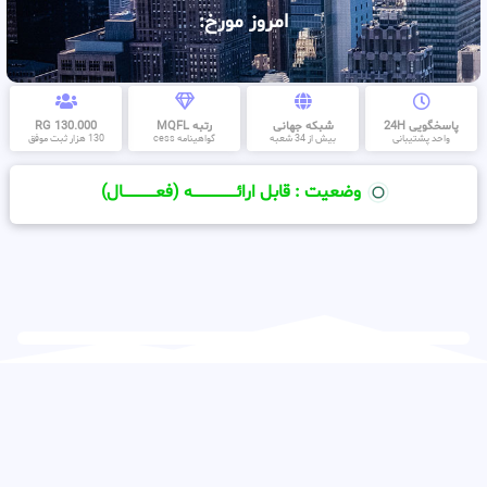
امروز مورخ:
پاسخگویی 24H
شبکه جهانی
رتبه MQFL
130.000 RG
واحد پشتیبانی
بیش از 34 شعبه
گواهینامه cess
130 هزار ثبت موفق
وضعیت : قابل ارائــــــــــــــــــــه (فعـــــــــــــــال)