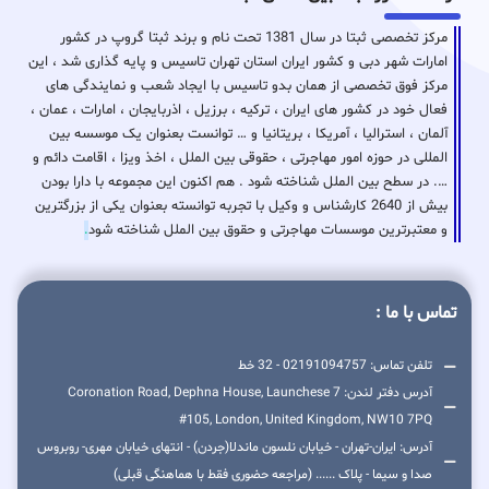
مرکز تخصصی ثبتا در سال 1381 تحت نام و برند ثبتا گروپ در کشور
امارات شهر دبی و کشور ایران استان تهران تاسیس و پایه گذاری شد ، این
مرکز فوق تخصصی از همان بدو تاسیس با ایجاد شعب و نمایندگی های
فعال خود در کشور های ایران ، ترکیه ، برزیل ، اذربایجان ، امارات ، عمان ،
آلمان ، استرالیا ، آمریکا ، بریتانیا و … توانست بعنوان یک موسسه بین
المللی در حوزه امور مهاجرتی ، حقوقی بین الملل ، اخذ ویزا ، اقامت دائم و
…. در سطح بین الملل شناخته شود . هم اکنون این مجموعه با دارا بودن
بیش از 2640 کارشناس و وکیل با تجربه توانسته بعنوان یکی از بزرگترین
و معتبرترین موسسات مهاجرتی و حقوق بین الملل شناخته شود
.
تماس با ما :
تلفن تماس: 02191094757 - 32 خط
آدرس دفتر لندن: 7 Coronation Road, Dephna House, Launchese
#105, London, United Kingdom, NW10 7PQ
آدرس: ایران-تهران - خیابان نلسون ماندلا(جردن) - انتهای خیابان مهری- روبروس
صدا و سیما - پلاک ...... (مراجعه حضوری فقط با هماهنگی قبلی)