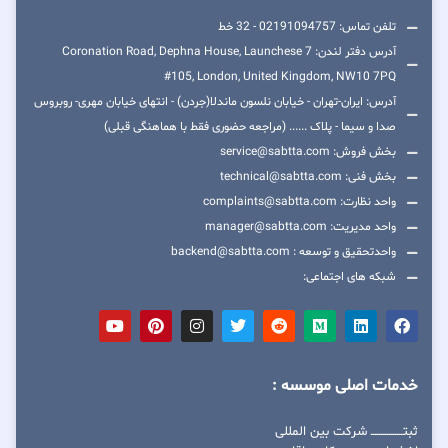
تلفن تماس: 02191094757 - 32 خط
آدرس دفتر لندن: 7 Coronation Road, Dephna House, Launchese
#105, London, United Kingdom, NW10 7PQ
آدرس: ایران-تهران - خیابان نلسون ماندلا(جردن) - انتهای خیابان مهری- روبروس
صدا و سیما - پلاک ...... (مراجعه حضوری فقط با هماهنگی قبلی)
بخش فروش: service@sabtta.com
بخش فنی: technical@sabtta.com
واحد نظارت: complaints@sabtta.com
واحد مدیریت: manager@sabtta.com
واحدتحقیق و توسعه : backend@sabtta.com
شبکه های اجتماعی:
خدمات اصلی موسسه :
ثبتــــــــــــــــ شرکت بین المللی