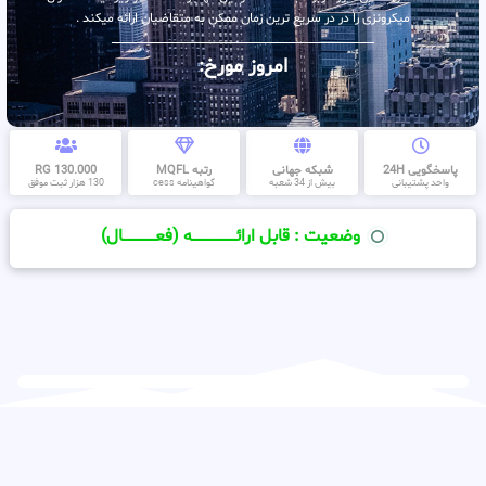
میکرونزی را در در سریع ترین زمان ممکن به متقاضیان ارائه میکند .
امروز مورخ:
پاسخگویی 24H
شبکه جهانی
رتبه MQFL
130.000 RG
واحد پشتیبانی
بیش از 34 شعبه
گواهینامه cess
130 هزار ثبت موفق
وضعیت : قابل ارائــــــــــــــــــــه (فعـــــــــــــــال)