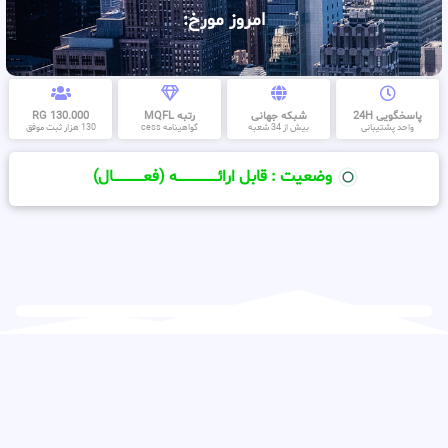
امروز مورخ:
پاسخگویی 24H
شبکه جهانی
رتبه MQFL
130.000 RG
واحد پشتیبانی
بیش از 34 شعبه
گواهینامه cess
130 هزار ثبت موفق
وضعیت : قابل ارائــــــــــــــــــــه (فعـــــــــــــــال)