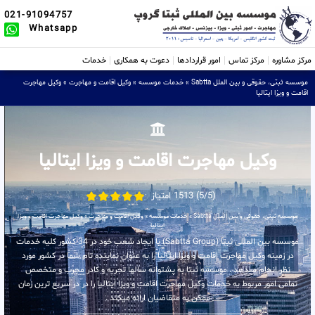
021-91094757
Whatsapp
مرکز مشاوره
مرکز تماس
امور قراردادها
دعوت به همکاری
خدمات
موسسه ثبتی، حقوقی و بین الملل Sabtta
»
خدمات موسسه
»
وکیل اقامت و مهاجرت
»
وکیل مهاجرت
اقامت و ویزا ایتالیا
وکیل مهاجرت اقامت و ویزا ایتالیا
(5/5) 1513 امتیاز
موسسه ثبتی، حقوقی و بین الملل Sabtta
»
خدمات موسسه
»
وکیل اقامت و مهاجرت
»
وکیل مهاجرت اقامت و ویزا
ایتالیا
موسسه بین المللی ثبتا (Sabtta Group) با ایجاد شعب خود در 34 کشور کلیه خدمات
در زمینه وکیل مهاجرت اقامت و ویزا ایتالیا را به عنوان نماینده تام شما در کشور مورد
نظر انجام میدهد . موسسه ثبتا به پشتوانه سالها تجربه و کادر مجرب و متخصص
تمامی امور مربوط به خدمات وکیل مهاجرت اقامت و ویزا ایتالیا را در در سریع ترین زمان
ممکن به متقاضیان ارائه میکند .