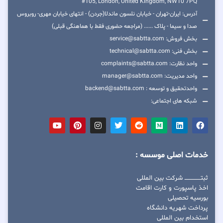
#105, London, United Kingdom, NW10 7PQ
آدرس: ایران-تهران - خیابان نلسون ماندلا(جردن) - انتهای خیابان مهری- روبروس
صدا و سیما - پلاک ...... (مراجعه حضوری فقط با هماهنگی قبلی)
بخش فروش: service@sabtta.com
بخش فنی: technical@sabtta.com
واحد نظارت: complaints@sabtta.com
واحد مدیریت: manager@sabtta.com
واحدتحقیق و توسعه : backend@sabtta.com
شبکه های اجتماعی:
خدمات اصلی موسسه :
ثبتــــــــــــــــ شرکت بین المللی
اخذ پاسپورت و کارت اقامت
بورسیه تحصیلی
پرداخت شهریه دانشگاه
استخدام بین المللی