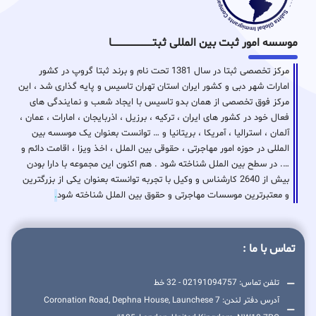
موسسه امور ثبت بین المللی ثبتـــــــــــــــــــــــــــــا
مرکز تخصصی ثبتا در سال 1381 تحت نام و برند ثبتا گروپ در کشور
امارات شهر دبی و کشور ایران استان تهران تاسیس و پایه گذاری شد ، این
مرکز فوق تخصصی از همان بدو تاسیس با ایجاد شعب و نمایندگی های
فعال خود در کشور های ایران ، ترکیه ، برزیل ، اذربایجان ، امارات ، عمان ،
آلمان ، استرالیا ، آمریکا ، بریتانیا و … توانست بعنوان یک موسسه بین
المللی در حوزه امور مهاجرتی ، حقوقی بین الملل ، اخذ ویزا ، اقامت دائم و
…. در سطح بین الملل شناخته شود . هم اکنون این مجموعه با دارا بودن
بیش از 2640 کارشناس و وکیل با تجربه توانسته بعنوان یکی از بزرگترین
و معتبرترین موسسات مهاجرتی و حقوق بین الملل شناخته شود
.
تماس با ما :
تلفن تماس: 02191094757 - 32 خط
آدرس دفتر لندن: 7 Coronation Road, Dephna House, Launchese