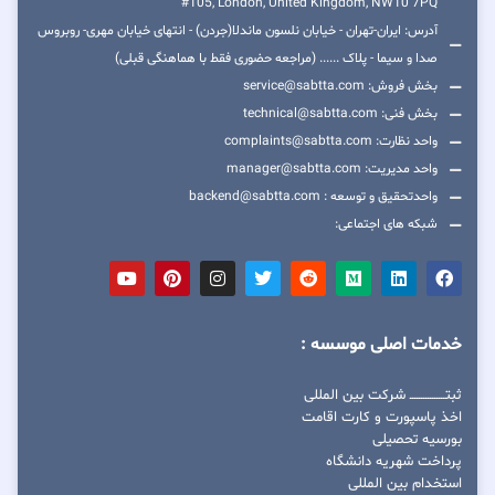
#105, London, United Kingdom, NW10 7PQ
آدرس: ایران-تهران - خیابان نلسون ماندلا(جردن) - انتهای خیابان مهری- روبروس
صدا و سیما - پلاک ...... (مراجعه حضوری فقط با هماهنگی قبلی)
بخش فروش: service@sabtta.com
بخش فنی: technical@sabtta.com
واحد نظارت: complaints@sabtta.com
واحد مدیریت: manager@sabtta.com
واحدتحقیق و توسعه : backend@sabtta.com
شبکه های اجتماعی:
خدمات اصلی موسسه :
ثبتــــــــــــــــ شرکت بین المللی
اخذ پاسپورت و کارت اقامت
بورسیه تحصیلی
پرداخت شهریه دانشگاه
استخدام بین المللی