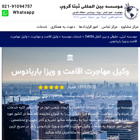
021-91094757
Whatsapp
مرکز مشاوره
مرکز تماس
امور قراردادها
دعوت به همکاری
خدمات
موسسه ثبتی، حقوقی و بین الملل Sabtta
»
خدمات موسسه
»
وکیل اقامت و مهاجرت
»
وکیل مهاجرت
اقامت و ویزا باربادوس
وکیل مهاجرت اقامت و ویزا باربادوس
(5/5) 1513 امتیاز
موسسه ثبتی، حقوقی و بین الملل Sabtta
»
خدمات موسسه
»
وکیل اقامت و مهاجرت
»
وکیل مهاجرت اقامت و ویزا
باربادوس
موسسه بین المللی ثبتا (Sabtta Group) با ایجاد شعب خود در 34 کشور کلیه خدمات
در زمینه وکیل مهاجرت اقامت و ویزا باربادوس را به عنوان نماینده تام شما در کشور مورد
نظر انجام میدهد . موسسه ثبتا به پشتوانه سالها تجربه و کادر مجرب و متخصص
تمامی امور مربوط به خدمات وکیل مهاجرت اقامت و ویزا باربادوس را در در سریع ترین
زمان ممکن به متقاضیان ارائه میکند .