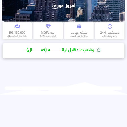
امروز مورخ:
پاسخگویی 24H
شبکه جهانی
رتبه MQFL
130.000 RG
واحد پشتیبانی
بیش از 34 شعبه
گواهینامه cess
130 هزار ثبت موفق
وضعیت : قابل ارائــــــــــــــــــــه (فعـــــــــــــــال)