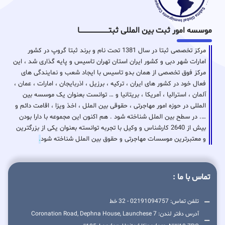
موسسه امور ثبت بین المللی ثبتـــــــــــــــــــــــــــــا
مرکز تخصصی ثبتا در سال 1381 تحت نام و برند ثبتا گروپ در کشور
امارات شهر دبی و کشور ایران استان تهران تاسیس و پایه گذاری شد ، این
مرکز فوق تخصصی از همان بدو تاسیس با ایجاد شعب و نمایندگی های
فعال خود در کشور های ایران ، ترکیه ، برزیل ، اذربایجان ، امارات ، عمان ،
آلمان ، استرالیا ، آمریکا ، بریتانیا و … توانست بعنوان یک موسسه بین
المللی در حوزه امور مهاجرتی ، حقوقی بین الملل ، اخذ ویزا ، اقامت دائم و
…. در سطح بین الملل شناخته شود . هم اکنون این مجموعه با دارا بودن
بیش از 2640 کارشناس و وکیل با تجربه توانسته بعنوان یکی از بزرگترین
و معتبرترین موسسات مهاجرتی و حقوق بین الملل شناخته شود
.
تماس با ما :
تلفن تماس: 02191094757 - 32 خط
آدرس دفتر لندن: 7 Coronation Road, Dephna House, Launchese